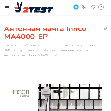
Антенная мачта Innco
MA4000-EP
—
—
—
Главная
Решения
Испытательное оборудование
—
—
ЭМС оборудование
Антенны и антенные системы
Антенная мачта Innco MA4000-EP