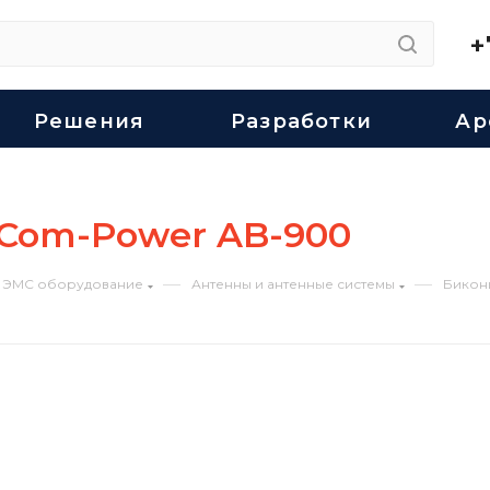
+
Решения
Разработки
Ар
 Com-Power AB-900
—
—
ЭМС оборудование
Антенны и антенные системы
Бикон