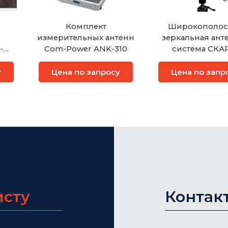
Комплект
Широкополос
й
измерительных антенн
зеркальная ант
-
Com-Power ANK-310
система СКА
-40А
Электроникс ЗА1-
40
у
Цена по запросу
Цена по запр
исту
Контак