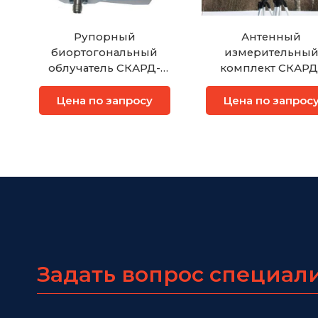
Рупорный
Антенный
биортогональный
измерительны
облучатель СКАРД-
комплект СКАРД
Электроникс АО6.27
Электроникс АИК 1
Цена по запросу
Цена по запрос
Задать вопрос специал