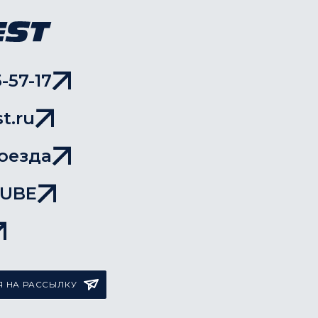
-57-17
t.ru
оезда
TUBE
 НА РАССЫЛКУ