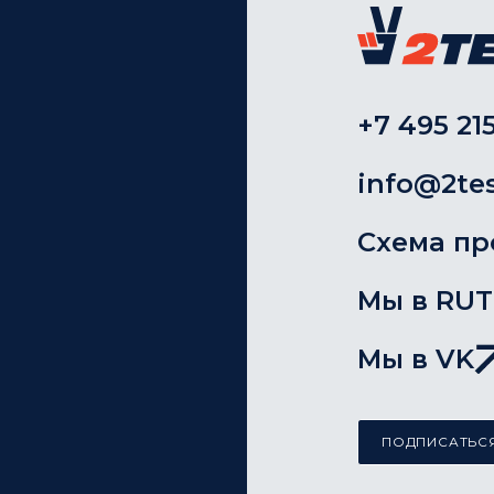
+7 495 215
info@2tes
Схема пр
Мы в RU
Мы в VK
ПОДПИСАТЬСЯ