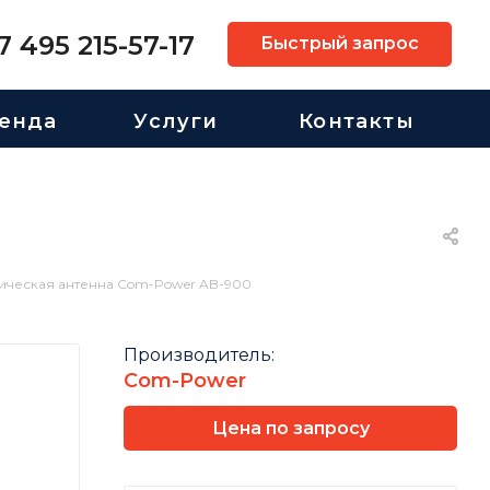
7 495 215-57-17
Быстрый запрос
енда
Услуги
Контакты
ическая антенна Com-Power AB-900
Производитель:
Com-Power
Цена по запросу