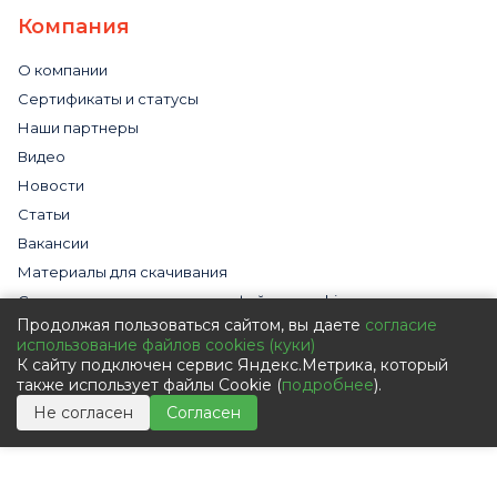
Компания
О компании
Сертификаты и статусы
Наши партнеры
Видео
Новости
Статьи
Вакансии
Материалы для скачивания
Cогласие на использование файлов cookies
Продолжая пользоваться сайтом, вы даете
согласие
Обработка персональных данных с помощью сервиса
использование файлов cookies (куки)
«Яндекс.Метрика»
К сайту подключен сервис Яндекс.Метрика, который
Политика в отношении обработки персональных данных
также использует файлы Cookie (
подробнее
).
Пользовательское соглашение
Не согласен
Согласен
Согласие на обработку персональных данных