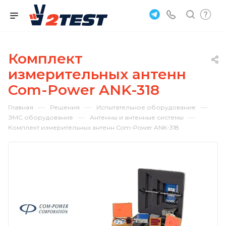
Комплект
измерительных антенн
Com-Power ANK-318
—
—
—
Главная
Решения
Испытательное оборудование
—
—
ЭМС оборудование
Антенны и антенные системы
Комплект измерительных антенн Com-Power ANK-318