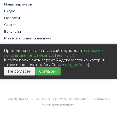
Наши партнеры
Видео
Новости
Статьи
Вакансии
Материалы для скачивания
Cогласие на использование файлов cookies
Продолжая пользоваться сайтом, вы даете
согласие
Обработка персональных данных с помощью сервиса
использование файлов cookies (куки)
«Яндекс.Метрика»
К сайту подключен сервис Яндекс.Метрика, который
Политика в отношении обработки персональных данных
также использует файлы Cookie (
подробнее
).
Пользовательское соглашение
Не согласен
Согласен
Согласие на обработку персональных данных
Все права защищены © 2009 – 2026 Компания ООО «Алькор-
Коммьюникейшин»