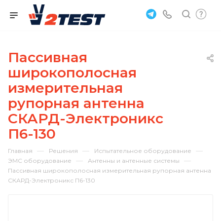
Пассивная
широкополосная
измерительная
рупорная антенна
СКАРД-Электроникс
П6-130
—
—
—
Главная
Решения
Испытательное оборудование
—
—
ЭМС оборудование
Антенны и антенные системы
Пассивная широкополосная измерительная рупорная антенна
СКАРД-Электроникс П6-130