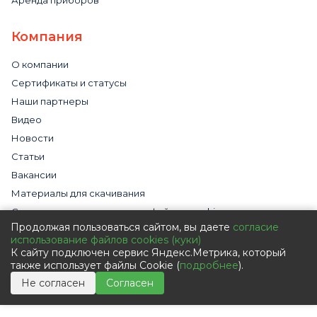
Аренда приборов
Компания
О компании
Сертификаты и статусы
Наши партнеры
Видео
Новости
Статьи
Вакансии
Материалы для скачивания
Cогласие на использование файлов cookies
Продолжая пользоваться сайтом, вы даете
согласие
Обработка персональных данных с помощью сервиса
использование файлов cookies (куки)
«Яндекс.Метрика»
К сайту подключен сервис Яндекс.Метрика, который
Политика в отношении обработки персональных данных
также использует файлы Cookie (
подробнее
).
Пользовательское соглашение
Не согласен
Согласен
Согласие на обработку персональных данных