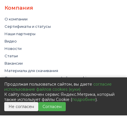
Компания
О компании
Сертификаты и статусы
Наши партнеры
Видео
Новости
Статьи
Вакансии
Материалы для скачивания
Cогласие на использование файлов cookies
Продолжая пользоваться сайтом, вы даете
согласие
Обработка персональных данных с помощью сервиса
использование файлов cookies (куки)
«Яндекс.Метрика»
К сайту подключен сервис Яндекс.Метрика, который
Политика в отношении обработки персональных данных
также использует файлы Cookie (
подробнее
).
Пользовательское соглашение
Не согласен
Согласен
Согласие на обработку персональных данных