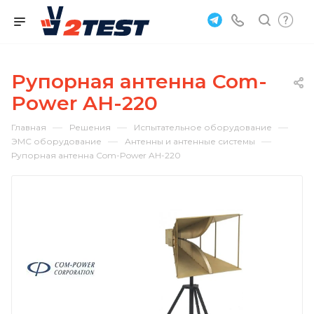
Рупорная антенна Com-
Power AH-220
—
—
—
Главная
Решения
Испытательное оборудование
—
—
ЭМС оборудование
Антенны и антенные системы
Рупорная антенна Com-Power AH-220