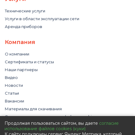
Технические услуги
Услуги в области эксплуатации сети
Аренда приборов
Компания
О компании
Сертификаты и статусы
Наши партнеры
Видео
Новости
Статьи
Вакансии
Материалы для скачивания
Cогласие на использование файлов cookies
Продолжая пользоваться сайтом, вы даете
согласие
Обработка персональных данных с помощью сервиса
использование файлов cookies (куки)
«Яндекс.Метрика»
К сайту подключен сервис Яндекс.Метрика, который