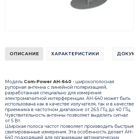
ОПИСАНИЕ
ХАРАКТЕРИСТИКИ
ДОКУМ
Модель
Com-Power AH-640
- широкополосная
рупорная антенна с линейной поляризацией,
разработанная специально для измерения
электромагнитной интерференции. AH-640 может быть
использована как в качестве излучателя, так и в качестве
приемника в частотном диапазоне от 26.5 ГГц до 40 ГГц.
Чувствительность антенны позволяет выделить сигнал
от 5 Вт.
Широкая полоса частот позволяет производить быстрые
свипированные измерения. Эта особенность делает AH-
640 подходящей для организации автоматических