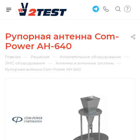
Рупорная антенна Com-
Power AH-640
—
—
—
Главная
Решения
Испытательное оборудование
—
—
ЭМС оборудование
Антенны и антенные системы
Рупорная антенна Com-Power AH-640