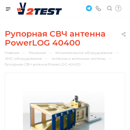
Рупорная СВЧ антенна
PowerLOG 40400
—
—
—
Главная
Решения
Испытательное оборудование
—
—
ЭМС оборудование
Антенны и антенные системы
Рупорная СВЧ антенна PowerLOG 40400