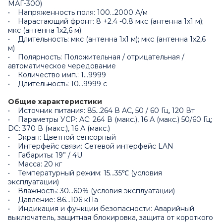
МАГ-300)
• Напряженность поля: 100…2000 А/м
• Нарастающий фронт: 8 +2.4 -0.8 мкс (антенна 1х1 м);
мкс (антенна 1х2,6 м)
• Длительность: мкс (антенна 1х1 м); мкс (антенна 1х2,6
м)
• Полярность: Положительная / отрицательная /
автоматическое чередование
• Количество имп.: 1…9999
• Длительность: 10…9999 с
Общие характеристики
• Источник питания: 85…264 В AC, 50 / 60 Гц, 120 Вт
• Параметры УСР: AC: 264 В (макс.), 16 А (макс.) 50/60 Гц;
DC: 370 В (макс.), 16 А (макс.)
• Экран: Цветной сенсорный
• Интерфейс связи: Сетевой интерфейс LAN
• Габариты: 19” / 4U
• Масса: 20 кг
• Температурный режим: 15…35℃ (условия
эксплуатации)
• Влажность: 30…60% (условия эксплуатации)
• Давление: 86…106 кПа
• Индикация и функции безопасности: Аварийный
выключатель, защитная блокировка, защита от короткого