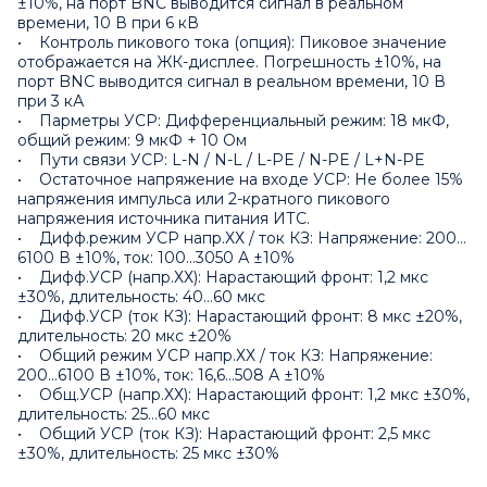
±10%, на порт BNC выводится сигнал в реальном
времени, 10 В при 6 кВ
• Контроль пикового тока (опция): Пиковое значение
отображается на ЖК-дисплее. Погрешность ±10%, на
порт BNC выводится сигнал в реальном времени, 10 В
при 3 кА
• Парметры УСР: Дифференциальный режим: 18 мкФ,
общий режим: 9 мкФ + 10 Ом
• Пути связи УСР: L-N / N-L / L-PE / N-PE / L+N-PE
• Остаточное напряжение на входе УСР: Не более 15%
напряжения импульса или 2-кратного пикового
напряжения источника питания ИТС.
• Дифф.режим УСР напр.ХХ / ток КЗ: Напряжение: 200…
6100 В ±10%, ток: 100…3050 А ±10%
• Дифф.УСР (напр.ХХ): Нарастающий фронт: 1,2 мкс
±30%, длительность: 40…60 мкс
• Дифф.УСР (ток КЗ): Нарастающий фронт: 8 мкс ±20%,
длительность: 20 мкс ±20%
• Общий режим УСР напр.ХХ / ток КЗ: Напряжение:
200…6100 В ±10%, ток: 16,6…508 А ±10%
• Общ.УСР (напр.ХХ): Нарастающий фронт: 1,2 мкс ±30%,
длительность: 25…60 мкс
• Общий УСР (ток КЗ): Нарастающий фронт: 2,5 мкс
±30%, длительность: 25 мкс ±30%