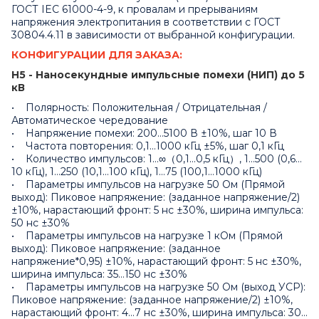
ГОСТ IEC 61000-4-9, к провалам и прерываниям
напряжения электропитания в соответствии с ГОСТ
30804.4.11 в зависимости от выбранной конфигурации.
КОНФИГУРАЦИИ ДЛЯ ЗАКАЗА:
Н5 - Наносекундные импульсные помехи (НИП) до 5
кВ
• Полярность: Положительная / Отрицательная /
Автоматическое чередование
• Напряжение помехи: 200…5100 В ±10%, шаг 10 В
• Частота повторения: 0,1…1000 кГц ±5%, шаг 0,1 кГц
• Количество импульсов: 1…∞（0,1…0,5 кГц）, 1…500 (0,6…
10 кГц), 1…250 (10,1…100 кГц), 1…75 (100,1…1000 кГц)
• Параметры импульсов на нагрузке 50 Ом (Прямой
выход): Пиковое напряжение: (заданное напряжение/2)
±10%, нарастающий фронт: 5 нс ±30%, ширина импульса:
50 нс ±30%
• Параметры импульсов на нагрузке 1 кОм (Прямой
выход): Пиковое напряжение: (заданное
напряжение*0,95) ±10%, нарастающий фронт: 5 нс ±30%,
ширина импульса: 35…150 нс ±30%
• Параметры импульсов на нагрузке 50 Ом (выход УСР):
Пиковое напряжение: (заданное напряжение/2) ±10%,
нарастающий фронт: 4…7 нс ±30%, ширина импульса: 30…