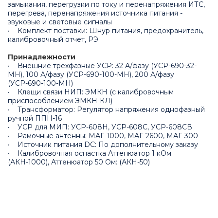
замыкания, перегрузки по току и перенапряжения ИТС,
перегрева, перенапряжения источника питания -
звуковые и световые сигналы
• Комплект поставки: Шнур питания, предохранитель,
калибровочный отчет, РЭ
Принадлежности
• Внешние трехфазные УСР: 32 А/фазу (УСР-690-32-
МН), 100 А/фазу (УСР-690-100-МН), 200 А/фазу
(УСР-690-100-МН)
• Клещи связи НИП: ЭМКН (с калибровочным
приспособлением ЭМКН-КЛ)
• Трансформатор: Регулятор напряжения однофазный
ручной ППН-16
• УСР для МИП: УСР-608Н, УСР-608С, УСР-608СВ
• Рамочные антенны: МАГ-1000, МАГ-2600, МАГ-300
• Источник питания DC: По дополнительному заказу
• Калибровочная оснастка Аттенюатор 1 кОм:
(АКН-1000), Аттенюатор 50 Ом: (АКН-50)