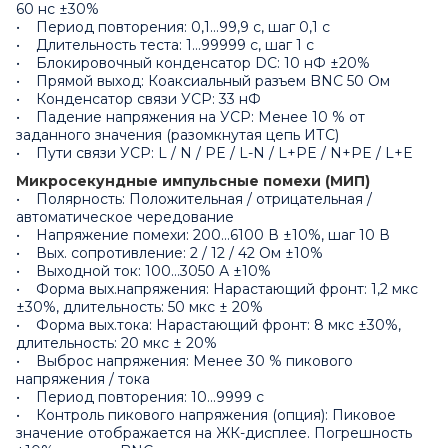
60 нс ±30%
• Период повторения: 0,1…99,9 с, шаг 0,1 с
• Длительность теста: 1…99999 с, шаг 1 с
• Блокировочный конденсатор DC: 10 нФ ±20%
• Прямой выход: Коаксиальный разъем BNC 50 Ом
• Конденсатор связи УСР: 33 нФ
• Падение напряжения на УСР: Менее 10 % от
заданного значения (разомкнутая цепь ИТС)
• Пути связи УСР: L / N / PE / L-N / L+PE / N+PE / L+E
Микросекундные импульсные помехи (МИП)
• Полярность: Положительная / отрицательная /
автоматическое чередование
• Напряжение помехи: 200…6100 В ±10%, шаг 10 В
• Вых. сопротивление: 2 / 12 / 42 Ом ±10%
• Выходной ток: 100…3050 А ±10%
• Форма вых.напряжения: Нарастающий фронт: 1,2 мкс
±30%, длительность: 50 мкс ± 20%
• Форма вых.тока: Нарастающий фронт: 8 мкс ±30%,
длительность: 20 мкс ± 20%
• Выброс напряжения: Менее 30 % пикового
напряжения / тока
• Период повторения: 10…9999 с
• Контроль пикового напряжения (опция): Пиковое
значение отображается на ЖК-дисплее. Погрешность