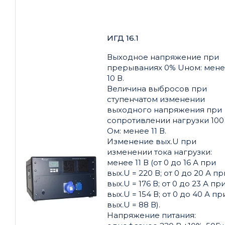
ИГД 16.1
Выходное напряжение при
прерываниях 0% Uном: мен
10 В.
Величина выбросов при
ступенчатом изменении
выходного напряжения при
сопротивлении нагрузки 100
Ом: менее 11 В.
Изменение вых.U при
изменении тока нагрузки:
менее 11 В (от 0 до 16 А при
вых.U = 220 В; от 0 до 20 А пр
вых.U = 176 В; от 0 до 23 А пр
вых.U = 154 В; от 0 до 40 А пр
вых.U = 88 В).
Напряжение питания: