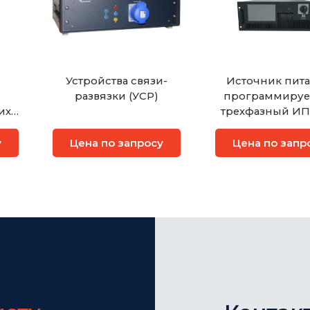
Устройства связи-
Источник пит
развязки (УСР)
программиру
их
трехфазный ИП
у
Цена по запросу
Цена по запр