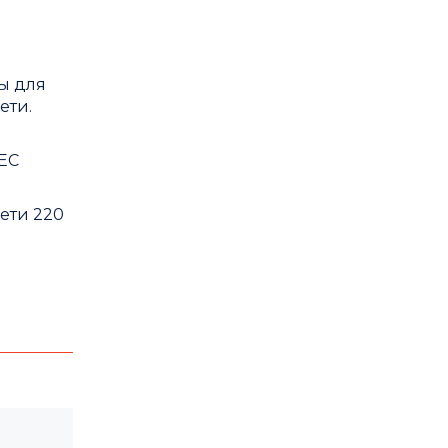
ы для
ети.
IEC
сети 220
.