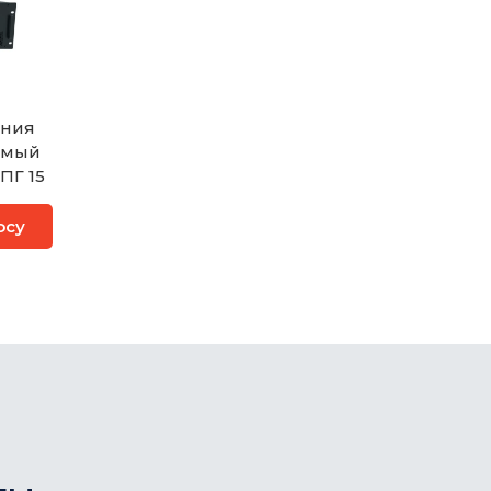
ания
емый
ПГ 15
осу