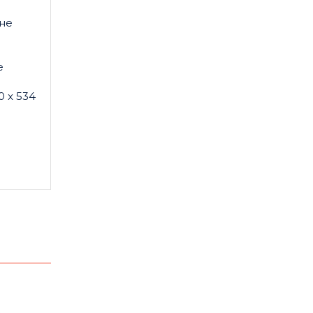
я
не
я
е
 x 534