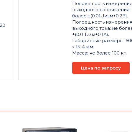
Погрешность измерени
выходного напряжения: 
более ±(0.01Uизм+0.2В).
Погрешность измерени
520
выходного тока: не боле
±(0.01Iизм+0.1А).
Габаритные размеры: 600
x 1514 мм.
Масса: не более 100 кг.
Цена по запросу