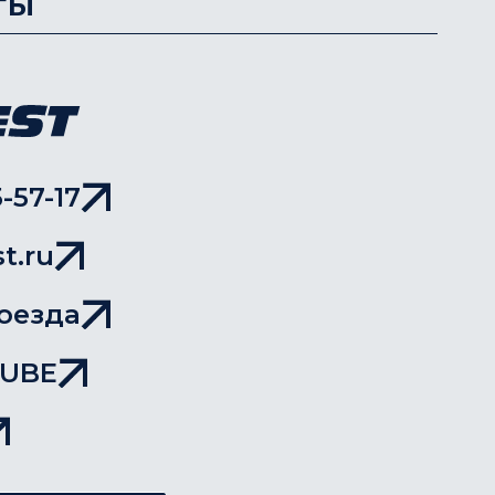
ты
-57-17
t.ru
оезда
TUBE