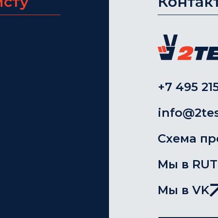
исту
Контак
+7 495 215
info@2tes
Схема пр
Мы в RU
Мы в VK