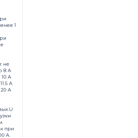
при
енее 1
при
ее
: не
о 8 А
 10 А
11.5 А
 20 А
вых.U
узки
м.
к при
0 А.