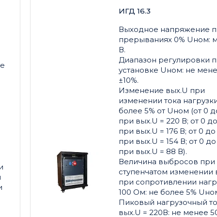
ИГД 16.3
Выходное напряжение 
прерываниях 0% Uном: м
В.
Диапазон регулировки 
ее
установке Uном: не мен
±10%.
Изменение вых.U при
изменении тока нагрузки
более 5% от Uном (от 0 д
при вых.U = 220 В; от 0 до
при вых.U = 176 В; от 0 до 
при вых.U = 154 В; от 0 до
при вых.U = 88 В).
Величина выбросов при
и
ступенчатом изменении 
и
при сопротивлении нагр
и
100 Ом: не более 5% Uно
Пиковый нагрузочный то
вых.U = 220В: не менее 50