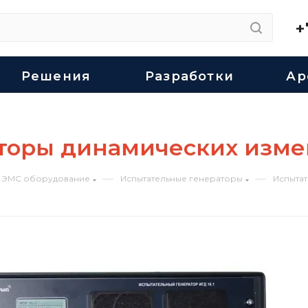
+
Решения
Разработки
Ар
торы динамических изм
—
—
ЭМС оборудование
Испытательные генераторы
Испыта