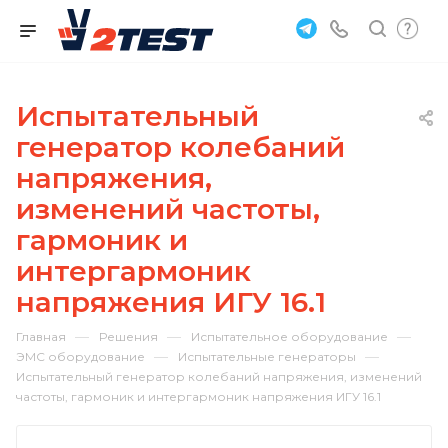
Испытательный
генератор колебаний
напряжения,
изменений частоты,
гармоник и
интергармоник
напряжения ИГУ 16.1
—
—
—
Главная
Решения
Испытательное оборудование
—
—
ЭМС оборудование
Испытательные генераторы
Испытательный генератор колебаний напряжения, изменений
частоты, гармоник и интергармоник напряжения ИГУ 16.1