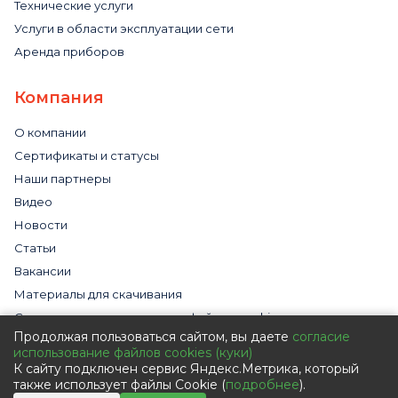
Технические услуги
Услуги в области эксплуатации сети
Аренда приборов
Компания
О компании
Сертификаты и статусы
Наши партнеры
Видео
Новости
Статьи
Вакансии
Материалы для скачивания
Cогласие на использование файлов cookies
Продолжая пользоваться сайтом, вы даете
согласие
Обработка персональных данных с помощью сервиса
использование файлов cookies (куки)
«Яндекс.Метрика»
К сайту подключен сервис Яндекс.Метрика, который
Политика в отношении обработки персональных данных
также использует файлы Cookie (
подробнее
).