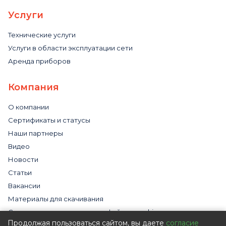
Услуги
Технические услуги
Услуги в области эксплуатации сети
Аренда приборов
Компания
О компании
Сертификаты и статусы
Наши партнеры
Видео
Новости
Статьи
Вакансии
Материалы для скачивания
Cогласие на использование файлов cookies
Продолжая пользоваться сайтом, вы даете
согласие
Обработка персональных данных с помощью сервиса