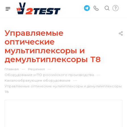
Управляемые
оптические
мультиплексоры и
демультиплексоры T8
—
—
Главная
Решения
—
Оборудование и ПО российского производства
—
Каналообразующее оборудование
Управляемые оптические мультиплексоры и демультиплексоры
T8