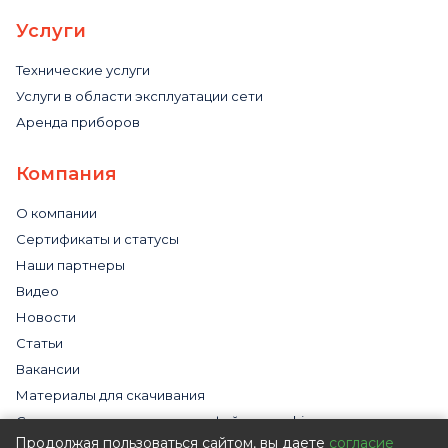
Услуги
Технические услуги
Услуги в области эксплуатации сети
Аренда приборов
Компания
О компании
Сертификаты и статусы
Наши партнеры
Видео
Новости
Статьи
Вакансии
Материалы для скачивания
Cогласие на использование файлов cookies
Продолжая пользоваться сайтом, вы даете
согласие
Обработка персональных данных с помощью сервиса