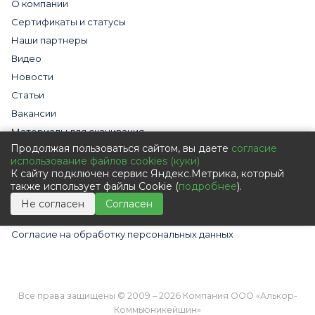
О компании
Сертификаты и статусы
Наши партнеры
Видео
Новости
Статьи
Вакансии
Материалы для скачивания
Продолжая пользоваться сайтом, вы даете
согласие
Cогласие на использование файлов cookies
использование файлов cookies (куки)
Обработка персональных данных с помощью сервиса
К сайту подключен сервис Яндекс.Метрика, который
«Яндекс.Метрика»
также использует файлы Cookie (
подробнее
).
Политика в отношении обработки персональных данных
Не согласен
Согласен
Пользовательское соглашение
Согласие на обработку персональных данных
Все права защищены © 2009 – 2026 Компания ООО «Алькор-
Коммьюникейшин»