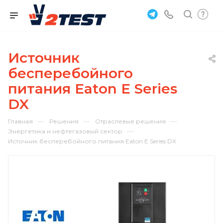
Источник
бесперебойного
питания Eaton E Series
DX
—
—
—
Главная
Решения
Отраслевые решения
—
Энергетика и нефтегазовый сектор
Источник бесперебойного питания Eaton E Series DX