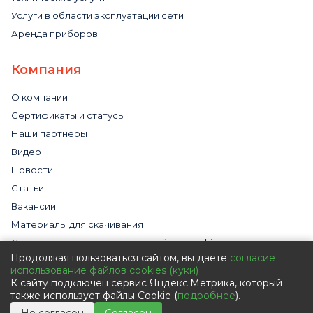
Услуги в области эксплуатации сети
Аренда приборов
Компания
О компании
Сертификаты и статусы
Наши партнеры
Видео
Новости
Статьи
Вакансии
Материалы для скачивания
Cогласие на использование файлов cookies
Продолжая пользоваться сайтом, вы даете
согласие
Обработка персональных данных с помощью сервиса
использование файлов cookies (куки)
«Яндекс.Метрика»
К сайту подключен сервис Яндекс.Метрика, который
Политика в отношении обработки персональных данных
также использует файлы Cookie (
подробнее
).
Пользовательское соглашение