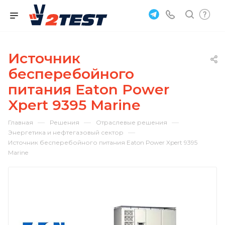
Источник
бесперебойного
питания Eaton Power
Xpert 9395 Marine
—
—
—
Главная
Решения
Отраслевые решения
—
Энергетика и нефтегазовый сектор
Источник бесперебойного питания Eaton Power Xpert 9395
Marine