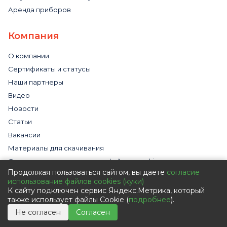
Аренда приборов
Компания
О компании
Сертификаты и статусы
Наши партнеры
Видео
Новости
Статьи
Вакансии
Материалы для скачивания
Cогласие на использование файлов cookies
Продолжая пользоваться сайтом, вы даете
согласие
Обработка персональных данных с помощью сервиса
использование файлов cookies (куки)
«Яндекс.Метрика»
К сайту подключен сервис Яндекс.Метрика, который
Политика в отношении обработки персональных данных
также использует файлы Cookie (
подробнее
).
Пользовательское соглашение
Не согласен
Согласен
Согласие на обработку персональных данных