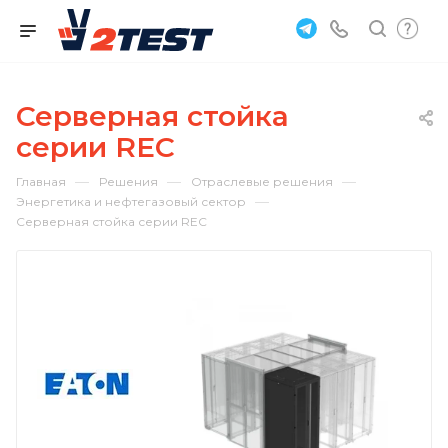
Серверная стойка
серии REC
—
—
—
Главная
Решения
Отраслевые решения
—
Энергетика и нефтегазовый сектор
Серверная стойка серии REC