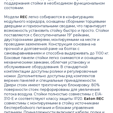
поддержания стойки в необходимом функциональном
состоянии.
Модели
REC
легко собираются в конфигурациях
модульного коридора, оснащены сборными торцевыми
дверцами и горизонтальными сводами, что гарантирует
возможность установить стойку быстро и просто. Стойки
поставляются с бесступенчатыми 19” рейками,
двусторонними дверями, монтируемыми на месте и
проводами заземления. Конструкция основана на
прочной и долговечной раме на болтах с
самовыравниванием и способна выдерживать до 1100 кг.
Боковые панели стойки легко снимаются и оснащены
механическими замками, облегчая установку и
обслуживание оборудования. В стандартной
комплектации доступны ролики и регулировочные
ножки. Дополнительно доступны ряд комплектов
верхних панелей и специальные принадлежности.
Двери стоек имеют трехточечную блокировку. 80%
поверхности стоек перфорированы для увеличения
потока воздуха. Стойки полностью совместимы с EIA-
310-E и соответствуют классу защиты IP20.
Eaton REC
совместимы с монтируемыми в стойку источниками
бесперебойного питания и блоками управления
питанием. Принадлежности включают кабели, полки и