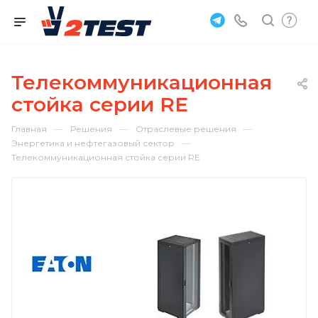
Телекоммуникационная
стойка серии RE
—
—
—
Главная
Решения
Отраслевые решения
—
Энергетика и нефтегазовый сектор
Телекоммуникационная стойка серии RE