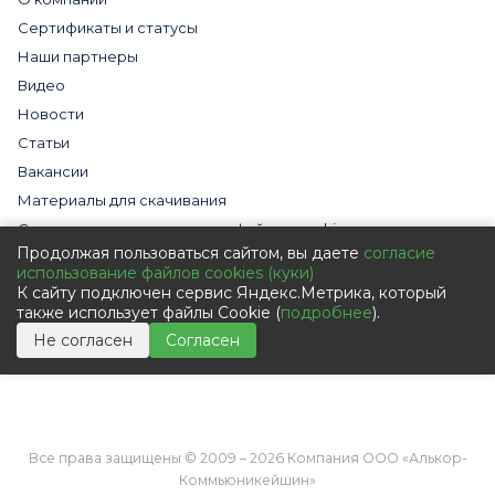
Сертификаты и статусы
Наши партнеры
Видео
Новости
Статьи
Вакансии
Материалы для скачивания
Cогласие на использование файлов cookies
Продолжая пользоваться сайтом, вы даете
согласие
Обработка персональных данных с помощью сервиса
использование файлов cookies (куки)
«Яндекс.Метрика»
К сайту подключен сервис Яндекс.Метрика, который
Политика в отношении обработки персональных данных
также использует файлы Cookie (
подробнее
).
Пользовательское соглашение
Не согласен
Согласен
Согласие на обработку персональных данных
Все права защищены © 2009 – 2026 Компания ООО «Алькор-
Коммьюникейшин»