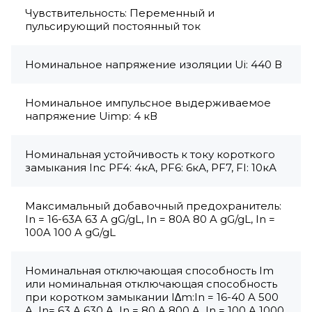
Чувствительность: Переменный и
пульсирующий постоянный ток
Номинальное напряжение изоляции Ui: 440 В
Номинальное импульсное выдерживаемое
напряжение Uimp: 4 кВ
Номинальная устойчивость к току короткого
замыкания Inc PF4: 4кА, PF6: 6кА, PF7, FI: 10кА
Максимальный добавочный предохранитель:
In = 16-63A 63 A gG/gL, In = 80A 80 A gG/gL, In =
100A 100 A gG/gL
Номинальная отключающая способность Im
или номинальная отключающая способность
при коротком замыкании I∆m:In = 16-40 A 500
A, In= 63 A 630 A, In = 80 A 800 A, In = 100 A 1000