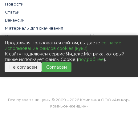
Новости
Статьи
Вакансии
Материалы для скачивания
Cогласие на использование файлов cookies
Продолжая пользоваться сайтом, вы даете
согласие
Обработка персональных данных с помощью сервиса
использование файлов cookies (куки)
«Яндекс.Метрика»
К сайту подключен сервис Яндекс.Метрика, который
Политика в отношении обработки персональных данных
также использует файлы Cookie (
подробнее
).
Пользовательское соглашение
Не согласен
Согласен
Согласие на обработку персональных данных
Все права защищены © 2009 – 2026 Компания ООО «Алькор-
Коммьюникейшин»