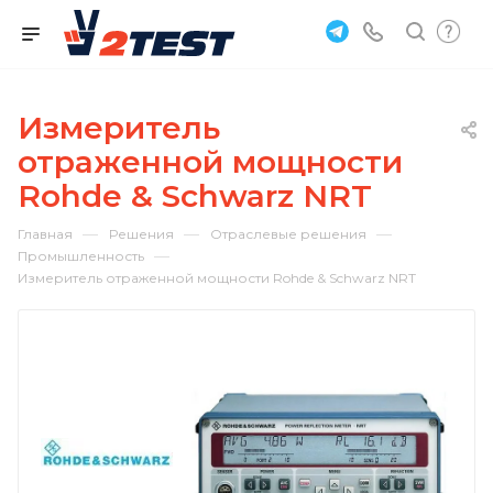
Измеритель
отраженной мощности
Rohde & Schwarz NRT
—
—
—
Главная
Решения
Отраслевые решения
—
Промышленность
Измеритель отраженной мощности Rohde & Schwarz NRT