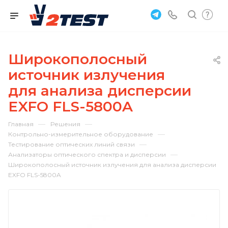
Широкополосный
источник излучения
для анализа дисперсии
EXFO FLS-5800A
—
—
Главная
Решения
—
Контрольно-измерительное оборудование
—
Тестирование оптических линий связи
—
Анализаторы оптического спектра и дисперсии
Широкополосный источник излучения для анализа дисперсии
EXFO FLS-5800A