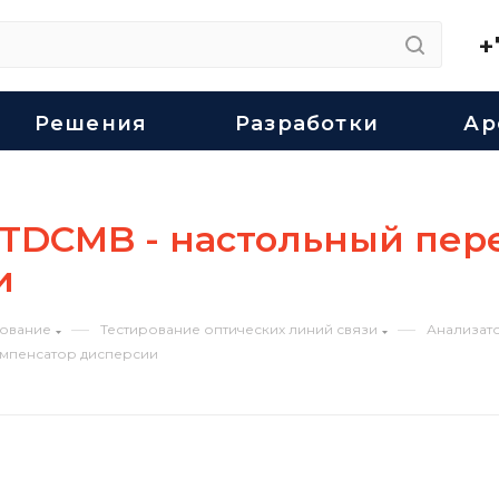
+
Решения
Разработки
Ар
m-TDCMB - настольный пе
и
—
—
ование
Тестирование оптических линий связи
Анализато
компенсатор дисперсии