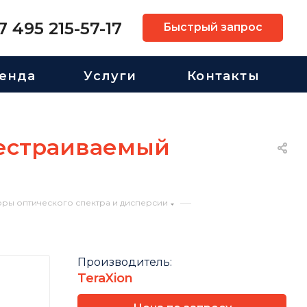
7 495 215-57-17
Быстрый запрос
енда
Услуги
Контакты
рестраиваемый
—
ры оптического спектра и дисперсии
Производитель:
TeraXion