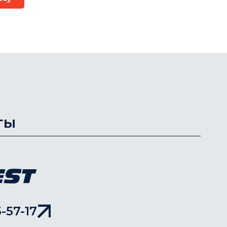
ты
-57-17