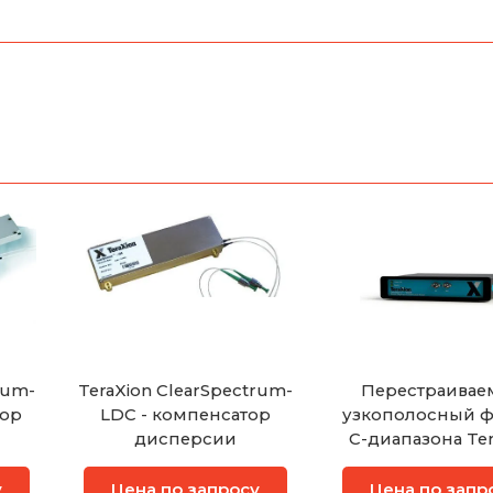
rum-
TeraXion ClearSpectrum-
Перестраива
тор
LDC - компенсатор
узкополосный ф
дисперсии
C-диапазона Ter
TFC
вия
у
Цена по запросу
Цена по запр