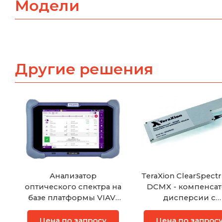
Модели
Другие решения
Анализатор
TeraXion ClearSpect
оптического спектра на
DCMX - компенса
базе платформы VIAVI
дисперсии с
OneAdvisor 800 с
увеличенной
модулем OSA-110R
дальностью дейст
Цена по запросу
Цена по запрос