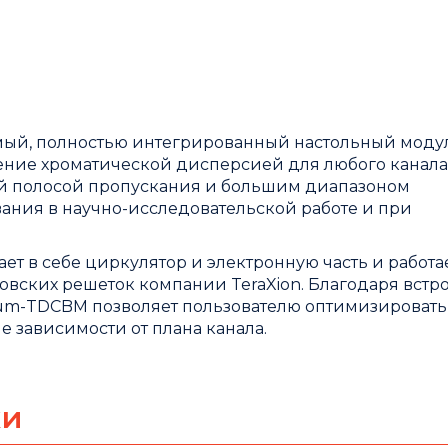
мый, полностью интегрированный настольный модул
ние хроматической дисперсией для любого канала
ой полосой пропускания и большим диапазоном
ания в научно-исследовательской работе и при
т в себе циркулятор и электронную часть и работа
говских решеток компании
TeraXion
. Благодаря вст
rum
-
TDCBM
позволяет пользователю оптимизировать
е зависимости от плана канала.
ки