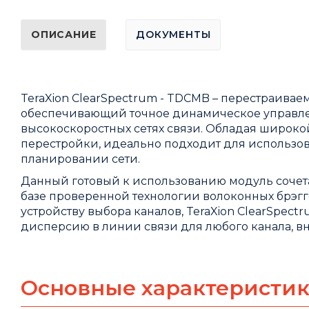
ОПИСАНИЕ
ДОКУМЕНТЫ
TeraXion
ClearSpectrum
-
TDCMB
– перестраивае
обеспечивающий точное динамическое управле
высокоскоростных сетях связи. Обладая широк
перестройки, идеально подходит для использов
планировании сети.
Данный готовый к использованию модуль сочетае
базе проверенной технологии волоконных брэг
устройству выбора каналов,
TeraXion
ClearSpect
дисперсию в линии связи для любого канала, вн
Основные характеристи