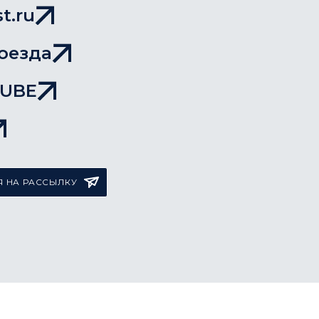
t.ru
оезда
TUBE
 НА РАССЫЛКУ