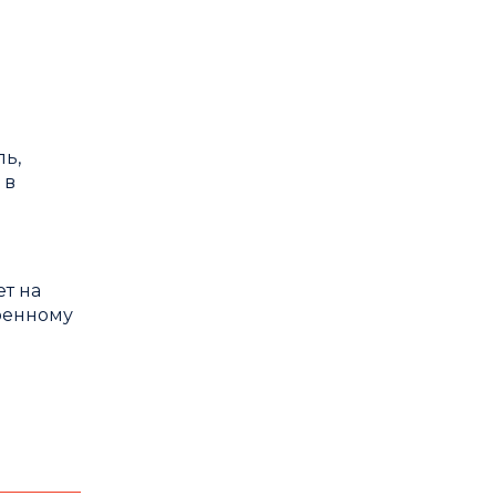
ь,
 в
ет на
роенному