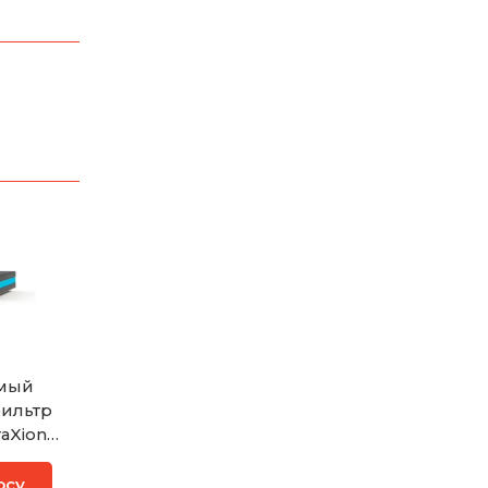
емый
ильтр
aXion
осу