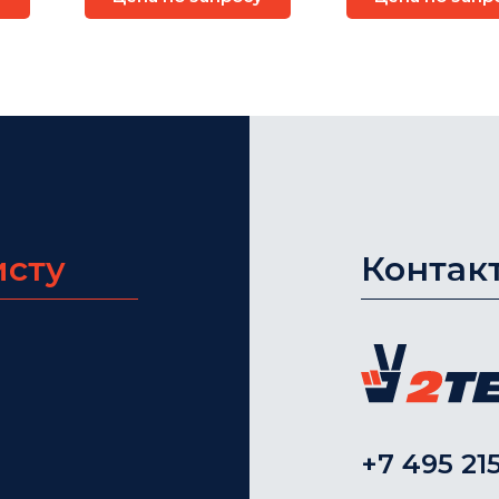
исту
Контак
+7 495 215