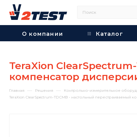
О компании
Каталог
TeraXion ClearSpectru
компенсатор дисперси
—
—
Главная
Решения
Контрольно-измерительное оборуд
TeraXion ClearSpectrum-TDCMB - настольный перестраиваемый 