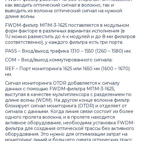
как вводить оптический сигнал в волокно, так и
выводить из волокна оптический сигнал на нужной
длине волны.
FWDM-фильтр МПМ-3-1625 поставляется в модульном
форм факторе в различных вариантах исполнения (в
1U можно разместить до 4-х модулей и до 8-ми фильтров
соответственно), у каждого фильтра есть три порта:
PASS – Вход/выход трафика 1310 – 1550 (1260 – 1580) нм;
COM – Вход/выход коммутированного сигнала;
REF – Порт мониторинга 1625 или 1650 нм (1600 – 1670)
нм.
Сигнал мониторинга OTDR добавляется к сигналу
данных с помощью FWDM-фильтра МПМ-3-1625,
выступая в качестве мультиплексора с разделением по
длине волны (WDM). На другом конце волокна фильтр
блокирует сигнал мониторинга (OTDR) и отделяет от
сигнала с данными. Когда линия связи состоит из более
одного пролета волокна, и в пролете находится
активное оборудование, необходима установка FWDM-
фильтра для создания оптической трассы без активного
оборудования. Это нужно для оптимизации затрат на
мониторинг линий и большего охвата оптических трасс