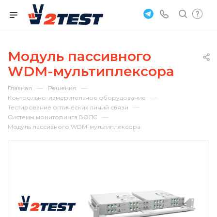
Модуль пассивного
WDM-мультиплексора
—
—
Главная
Решения
—
Контрольно-измерительное оборудование
—
Тестирование оптических линий связи
—
Системы мониторинга ВОЛС
Модуль пассивного WDM-мультиплексора