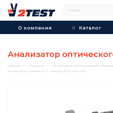
О компании
Каталог
Анализатор оптическог
—
—
Главная
Решения
Контрольно-измерительное оборуд
Анализатор оптического спектра JDSU OSA-300