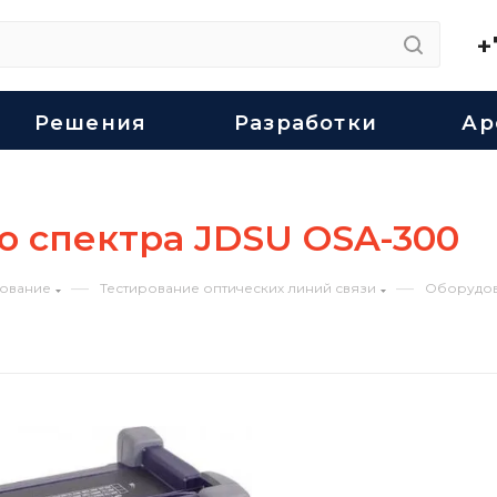
+
Решения
Разработки
Ар
о спектра JDSU OSA-300
—
—
ование
Тестирование оптических линий связи
Оборудов