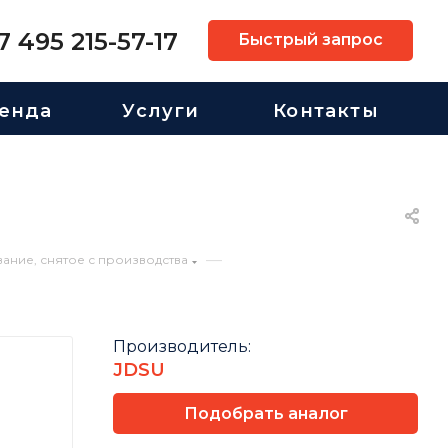
7 495 215-57-17
Быстрый запрос
енда
Услуги
Контакты
—
ание, снятое с производства
Производитель:
JDSU
Подобрать аналог