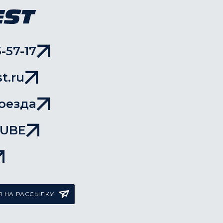
-57-17
t.ru
оезда
TUBE
 НА РАССЫЛКУ