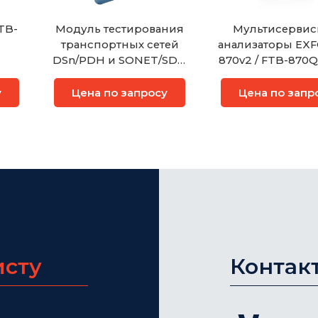
TB-
Модуль тестирования
Мультисерви
транспортных сетей
анализаторы EXF
DSn/PDH и SONET/SDH
870v2 / FTB-870Q
EXFO FTB-810 NetBlazer
880v2 / FTB-880Q
890 / FTB-89
у
Цена по запросу
Цена по запр
NetBlazer
исту
Контак