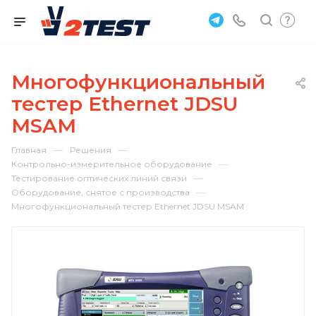
Многофункциональный
тестер Ethernet JDSU
MSAM
—
—
Главная
Решения
—
Контрольно-измерительное оборудование
—
Тестирование оптических линий связи
—
Оборудование, снятое с производства
Многофункциональный тестер Ethernet JDSU MSAM