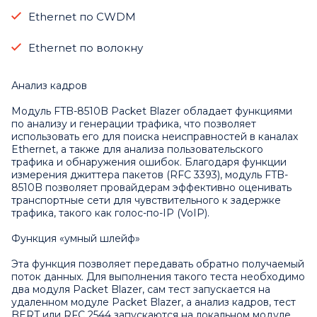
Ethernet по CWDM
Ethernet по волокну
Анализ кадров
Модуль FTB-8510B Packet Blazer обладает функциями
по анализу и генерации трафика, что позволяет
использовать его для поиска неисправностей в каналах
Ethernet, а также для анализа пользовательского
трафика и обнаружения ошибок. Благодаря функции
измерения джиттера пакетов (RFC 3393), модуль FTB-
8510B позволяет провайдерам эффективно оценивать
транспортные сети для чувствительного к задержке
трафика, такого как голос-по-IP (VoIP).
Функция «умный шлейф»
Эта функция позволяет передавать обратно получаемый
поток данных. Для выполнения такого теста необходимо
два модуля Packet Blazer, сам тест запускается на
удаленном модуле Packet Blazer, а анализ кадров, тест
BERT или RFC 2544 запускаются на локальном модуле.