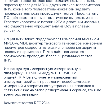
включает также возможность задания пользователем
порогов тревог для MDI и других ключевых параметров
IPTV, кроме того пользователь может сам задавать
последовательность проводимых тестов. Плюс к этому
ПО даёт возможность автоматически выделять из слоя
Ethernet корректные потоки IPTV и давать им названия,
что существенно упрощает анализ QoS в полевых
условиях.
Опция IPTV также поддерживает измерения MPEG-2 и
MPEG-4, MDI, джиттер тактового генератора, измерения
параметров скорости потока, использования ширины
полосы и параметров IP, что даёт пользователю
возможность проводить более 35 различных тестов
IPTV.
Используя мультисервисную измерительную
платформу
FTB-500
и модуль
FTB-8510B
с
опцией
IPTV
Вы получаете универсальный
инструментарий для проведения всеобъемлющих
измерений и оперативного устранения неполадок в
сетях
IPTV
, как на этапе развёртывания сервиса, так и во
время эксплуатации.
Комплекс тестов RFC 2544