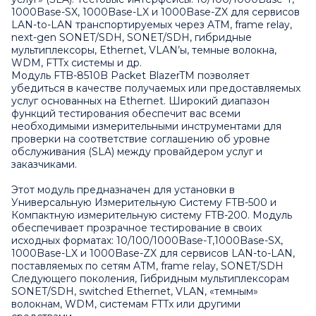
1000Base-SX, 1000Base-LX и 1000Base-ZX для сервисов
LAN-to-LAN транспортируемых через ATM, frame relay,
next-gen SONET/SDH, SONET/SDH, гибридные
мультиплексоры, Ethernet, VLAN’ы, темные волокна,
WDM, FTTx системы и др.
Модуль FTB-8510B Packet BlazerTM позволяет
убедиться в качестве получаемых или предоставляемых
услуг основанных на Ethernet. Широкий диапазон
функций тестирования обеспечит вас всеми
необходимыми измерительными инструментами для
проверки на соответствие соглашению об уровне
обслуживания (SLA) между провайдером услуг и
заказчиками.
Этот модуль предназначен для установки в
Универсальную Измерительную Систему
FTB-500
и
Компактную измерительную систему
FTB-200
. Модуль
обеспечивает прозрачное тестирование в своих
исходных форматах: 10/100/1000Base-T,1000Base-SX,
1000Base-LX и 1000Base-ZX для сервисов LAN-to-LAN,
поставляемых по сетям ATM, frame relay, SONET/SDH
Следующего поколения, Гибридным мультиплексорам
SONET/SDH, switched Ethernet, VLAN, «темным»
волокнам, WDM, системам FTTx или другими