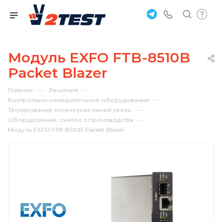
Модуль EXFO FTB-8510B
Packet Blazer
—
—
Главная
Решения
—
Контрольно-измерительное оборудование
—
Тестирование оптических линий связи
—
Оборудование, снятое с производства
Модуль EXFO FTB-8510B Packet Blazer