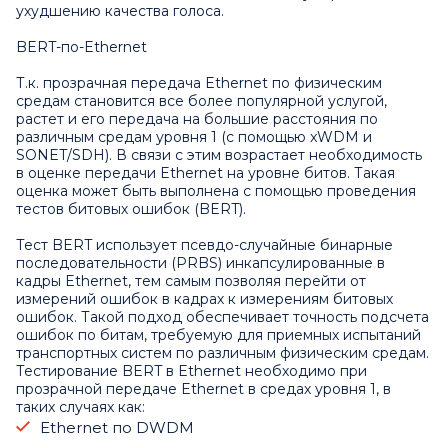
ухудшению качества голоса.
BERT-по-Ethernet
Т.к. прозрачная передача Ethernet по физическим
средам становится все более популярной услугой,
растет и его передача на большие расстояния по
различным средам уровня 1 (с помощью xWDM и
SONET/SDH). В связи с этим возрастает необходимость
в оценке передачи Ethernet на уровне битов. Такая
оценка может быть выполнена с помощью проведения
тестов битовых ошибок (BERT).
Тест BERT использует псевдо-случайные бинарные
последовательности (PRBS) инкапсулированные в
кадры Ethernet, тем самым позволяя перейти от
измерений ошибок в кадрах к измерениям битовых
ошибок. Такой подход обеспечивает точность подсчета
ошибок по битам, требуемую для приемных испытаний
транспортных систем по различным физическим средам.
Тестирование BERT в Ethernet необходимо при
прозрачной передаче Ethernet в средах уровня 1, в
таких случаях как:
Ethernet по DWDM