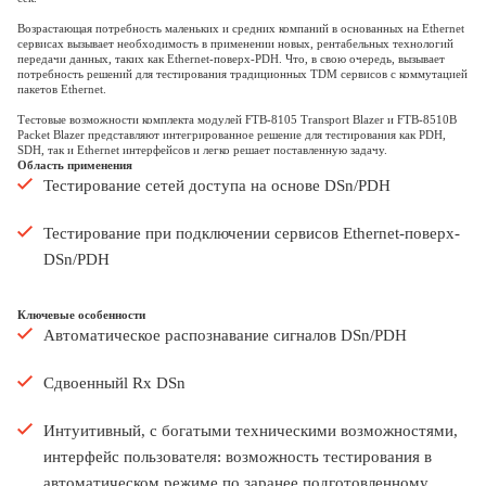
Возрастающая потребность маленьких и средних компаний в основанных на Ethernet
сервисах вызывает необходимость в применении новых, рентабельных технологий
передачи данных, таких как Ethernet-поверх-PDH. Что, в свою очередь, вызывает
потребность решений для тестирования традиционных TDM сервисов с коммутацией
пакетов Ethernet.
Тестовые возможности комплекта модулей FTB-8105 Transport Blazer и FTB-8510B
Packet Blazer представляют интегрированное решение для тестирования как PDH,
SDH, так и Ethernet интерфейсов и легко решает поставленную задачу.
Область применения
Тестирование сетей доступа на основе DSn/PDH
Тестирование при подключении сервисов Ethernet-поверх-
DSn/PDH
Ключевые особенности
Автоматическое распознавание сигналов DSn/PDH
Сдвоенныйl Rx DSn
Интуитивный, с богатыми техническими возможностями,
интерфейс пользователя: возможность тестирования в
автоматическом режиме по заранее подготовленному