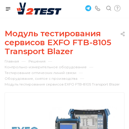
Модуль тестирования
сервисов EXFO FTB-8105
Transport Blazer
—
—
Главная
Решения
—
Контрольно-измерительное оборудование
—
Тестирование оптических линий связи
—
Оборудование, снятое с производства
Модуль тестирования сервисов EXFO FTB-8105 Transport Blazer