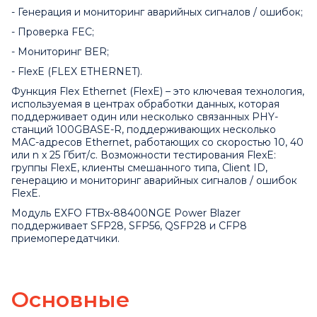
- Генерация и мониторинг аварийных сигналов / ошибок;
- Проверка FEC;
- Мониторинг BER;
- FlexE (FLEX ETHERNET).
Функция Flex Ethernet (FlexE) – это ключевая технология,
используемая в центрах обработки данных, которая
поддерживает один или несколько связанных PHY-
станций 100GBASE-R, поддерживающих несколько
MAC-адресов Ethernet, работающих со скоростью 10, 40
или n x 25 Гбит/с. Возможности тестирования FlexE:
группы FlexE, клиенты смешанного типа, Client ID,
генерацию и мониторинг аварийных сигналов / ошибок
FlexE.
Модуль EXFO FTBx-88400NGE Power Blazer
поддерживает SFP28, SFP56, QSFP28 и CFP8
приемопередатчики.
Основные