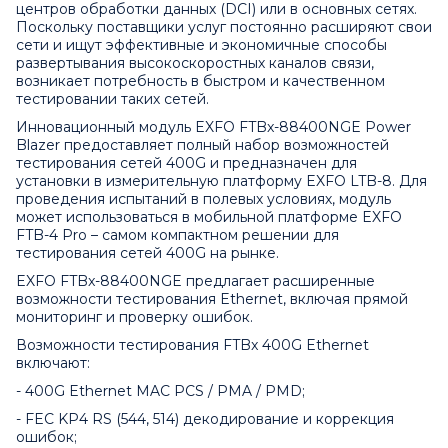
центров обработки данных (DCI) или в основных сетях.
Поскольку поставщики услуг постоянно расширяют свои
сети и ищут эффективные и экономичные способы
развертывания высокоскоростных каналов связи,
возникает потребность в быстром и качественном
тестировании таких сетей.
Инновационный модуль EXFO FTBx-88400NGE Power
Blazer предоставляет полный набор возможностей
тестирования сетей 400G и предназначен для
установки в измерительную платформу
EXFO LTB-8
. Для
проведения испытаний в полевых условиях, модуль
может использоваться в мобильной платформе
EXFO
FTB-4 Pro
– самом компактном решении для
тестирования сетей 400G на рынке.
EXFO FTBx-88400NGE предлагает расширенные
возможности тестирования Ethernet, включая прямой
мониторинг и проверку ошибок.
Возможности тестирования FTBx 400G Ethernet
включают:
- 400G Ethernet MAC PCS / PMA / PMD;
- FEC KP4 RS (544, 514) декодирование и коррекция
ошибок;