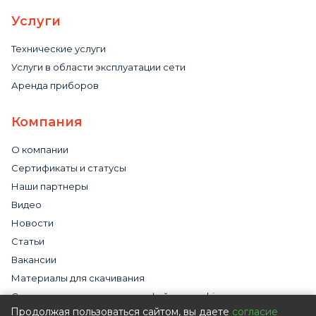
Услуги
Технические услуги
Услуги в области эксплуатации сети
Аренда приборов
Компания
О компании
Сертификаты и статусы
Наши партнеры
Видео
Новости
Статьи
Вакансии
Материалы для скачивания
Cогласие на использование файлов cookies
Продолжая пользоваться сайтом, вы даете
согласие
Обработка персональных данных с помощью сервиса