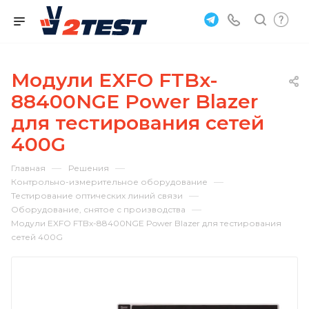
Модули EXFO FTBx-
88400NGE Power Blazer
для тестирования сетей
400G
—
—
Главная
Решения
—
Контрольно-измерительное оборудование
—
Тестирование оптических линий связи
—
Оборудование, снятое с производства
Модули EXFO FTBx-88400NGE Power Blazer для тестирования
сетей 400G