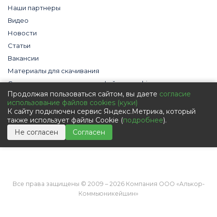
Наши партнеры
Видео
Новости
Статьи
Вакансии
Материалы для скачивания
Cогласие на использование файлов cookies
Продолжая пользоваться сайтом, вы даете
согласие
Обработка персональных данных с помощью сервиса
использование файлов cookies (куки)
«Яндекс.Метрика»
К сайту подключен сервис Яндекс.Метрика, который
Политика в отношении обработки персональных данных
также использует файлы Cookie (
подробнее
).
Пользовательское соглашение
Не согласен
Согласен
Согласие на обработку персональных данных
Все права защищены © 2009 – 2026 Компания ООО «Алькор-
Коммьюникейшин»