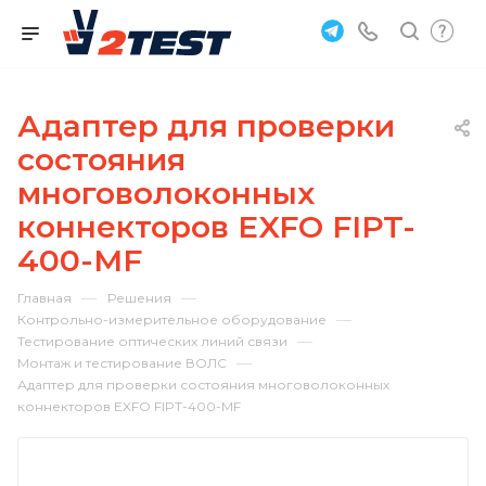
Адаптер для проверки
состояния
многоволоконных
коннекторов EXFO FIPT-
400-MF
—
—
Главная
Решения
—
Контрольно-измерительное оборудование
—
Тестирование оптических линий связи
—
Монтаж и тестирование ВОЛС
Адаптер для проверки состояния многоволоконных
коннекторов EXFO FIPT-400-MF