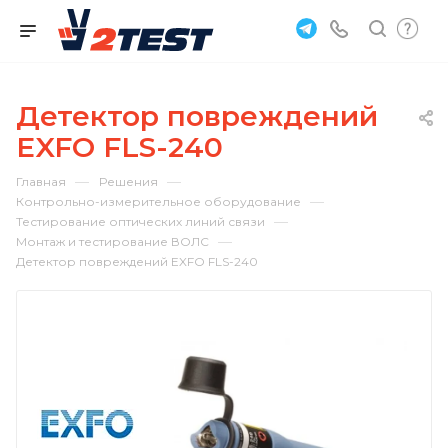
Детектор повреждений
EXFO FLS-240
—
—
Главная
Решения
—
Контрольно-измерительное оборудование
—
Тестирование оптических линий связи
—
Монтаж и тестирование ВОЛС
Детектор повреждений EXFO FLS-240