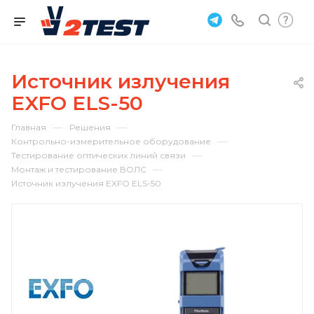
Источник излучения
EXFO ELS-50
—
—
Главная
Решения
—
Контрольно-измерительное оборудование
—
Тестирование оптических линий связи
—
Монтаж и тестирование ВОЛС
Источник излучения EXFO ELS-50