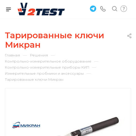
Тарированные ключи
Микран
—
—
Главная
Решения
—
Контрольно-измерительное оборудование
—
Контрольно-измерительные приборы КИП
—
Измерительные пробники и аксессуары
Тарированные ключи Микран