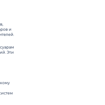
в,
аров и
ителей.
ссуарам
ий. Эти
ткому
систем