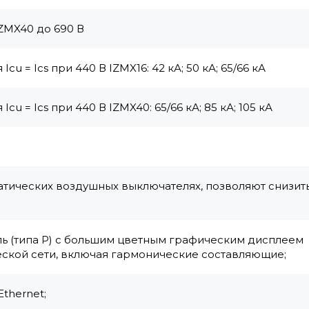
IZMX40 до 690 В
 = Ics при 440 В IZMX16: 42 кА; 50 кА; 65/66 кА
 = Ics при 440 В IZMX40: 65/66 кА; 85 кА; 105 кА
тических воздушных выключателях, позволяют снизит
 (типа P) с большим цветным графическим дисплеем
ской сети, включая гармонические составляющие;
thernet;