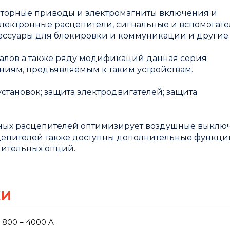
оторные приводы и электромагниты включения и
лектронные расцепители, сигнальные и вспомогат
ксессуары для блокировки и коммуникации и другие
алов а также ряду модификаций данная серия
ниям, предъявляемым к таким устройствам.
становок; защита электродвигателей; защита
нных расцепителей оптимизирует воздушные выклю
сцепителей также доступны дополнительные функци
нительных опций.
ки
 800 – 4000 A