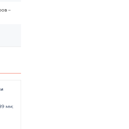
ров –
ли
89 мм;