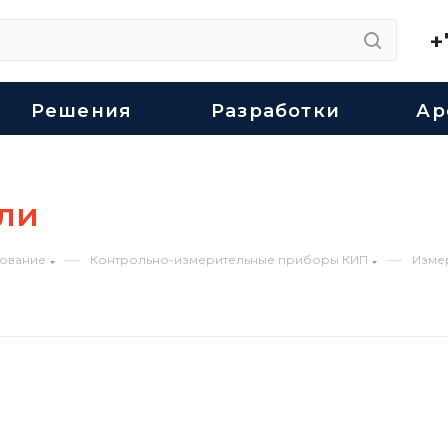
+
Решения
Разработки
Ар
ли
—
—
ование
Контрольно-измерительные приборы КИП
Изме