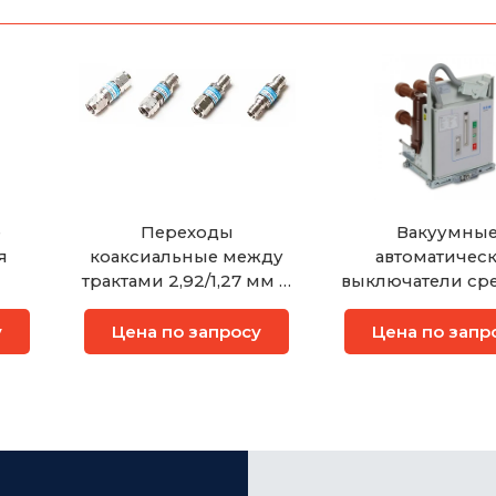
е
Переходы
Вакуумны
я
коаксиальные между
автоматичес
трактами 2,92/1,27 мм и
выключатели ср
ей
2,4/1,042 мм Микран
напряжени
у
Цена по запросу
Цена по запр