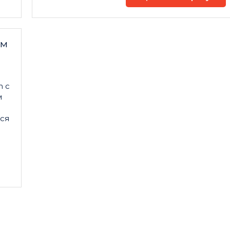
ZM
n с
м
ся