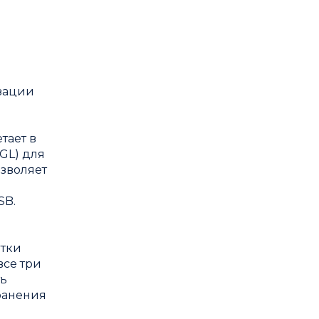
изации
тает в
GL) для
озволяет
SB.
отки
все три
ть
ранения