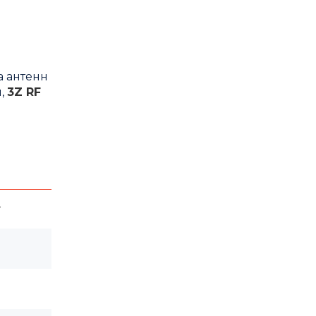
а антенн
ш,
3Z RF
т