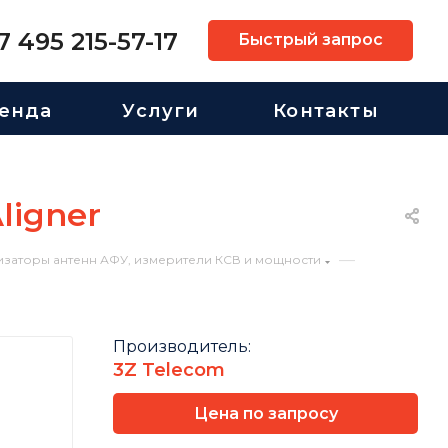
7 495 215-57-17
Быстрый запрос
енда
Услуги
Контакты
ligner
—
изаторы антенн АФУ, измерители КСВ и мощности
Производитель:
3Z Telecom
Цена по запросу