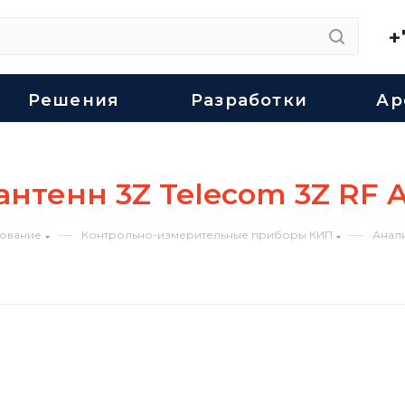
+
Решения
Разработки
Ар
нтенн 3Z Telecom 3Z RF A
—
—
ование
Контрольно-измерительные приборы КИП
Анал