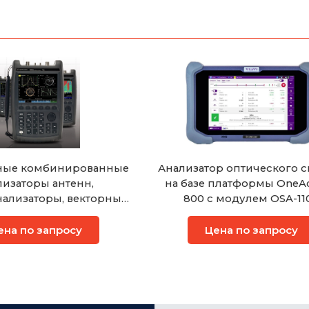
ные комбинированные
Анализатор оптического с
лизаторы антенн,
на базе платформы OneAd
нализаторы, векторные
800 с модулем OSA-1
торы цепей Keysight
FieldFox
ена по запросу
Цена по запросу