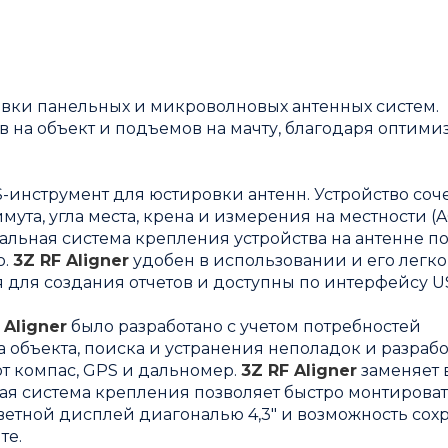
овки панельных и микроволновых антенных систем.
в на объект и подъемов на мачту, благодаря оптим
-инструмент для юстировки антенн. Устройство соче
ута, угла места, крена и измерения на местности (A
альная система крепления устройства на антенне п
о.
3Z RF Aligner
удобен в использовании и его легко
 для создания отчетов и доступны по интерфейсу U
 Aligner
было разработано с учетом потребностей
 объекта, поиска и устранения неполадок и разраб
т компас, GPS и дальномер.
3Z RF Aligner
заменяет 
ная система крепления позволяет быстро монтирова
цветной дисплей диагональю 4,3" и возможность сох
те.