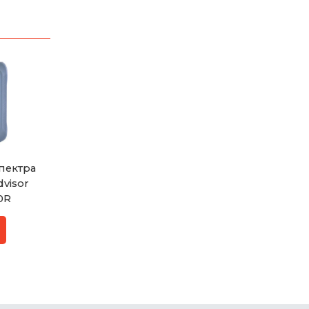
пектра
visor
10R