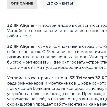
ОПИСАНИЕ
ДОКУМЕНТЫ
3Z RF Aligner
- мировой лидер в области юстир
Устройство позволят снизить количество выездо
работы сети.
3Z RF Aligner
- самый компактный в отрасли GPS
себе технологию GPS для точного измерения азим
различных типов направленных антенн. Универс
быстро монтировать и демонтировать устройств
поднимать на мачту. Все измерения сохраняются
Устройство юстировки антенн
3Z Telecom 3Z RF
радиоинженеров и монтажников. В ходе осмотра
новых сетей большинство инженеров использую
устройства, облегчая выезды в поле. Превосход
устройство на любую направленную антенну, а 
скриншотов упрощает работу монтажника на мач