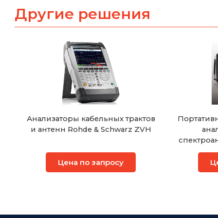
Другие решения
Анализаторы кабельных трактов
Портатив
и антенн Rohde & Schwarz ZVH
ана
спектроа
анализа
Цена по запросу
Ц