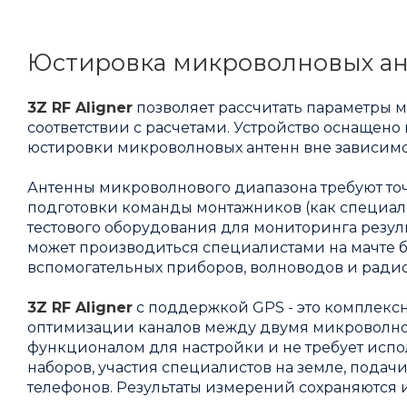
Юстировка микроволновых а
3Z RF Aligner
позволяет рассчитать параметры 
соответствии с расчетами. Устройство оснаще
юстировки микроволновых антенн вне зависимо
Антенны микроволнового диапазона требуют точ
подготовки команды монтажников (как специалист
тестового оборудования для мониторинга резуль
может производиться специалистами на мачте б
вспомогательных приборов, волноводов и ради
3Z RF Aligner
с поддержкой GPS - это комплексн
оптимизации каналов между двумя микроволно
функционалом для настройки и не требует исп
наборов, участия специалистов на земле, подач
телефонов. Результаты измерений сохраняются 