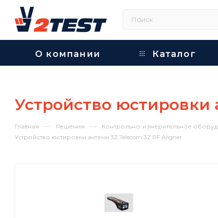
О компании
Каталог
Устройство юстировки а
—
—
Главная
Решения
Контрольно-измерительное оборуд
Устройство юстировки антенн 3Z Telecom 3Z RF Aligner