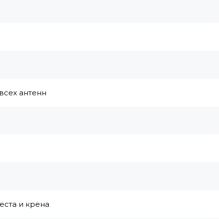
й
всех антенн
места и крена