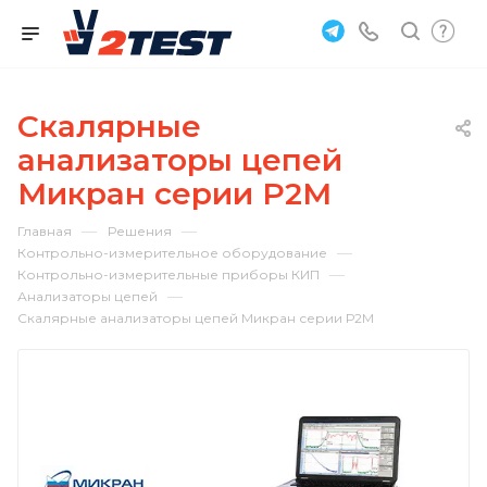
Скалярные
анализаторы цепей
Микран серии Р2М
—
—
Главная
Решения
—
Контрольно-измерительное оборудование
—
Контрольно-измерительные приборы КИП
—
Анализаторы цепей
Скалярные анализаторы цепей Микран серии Р2М