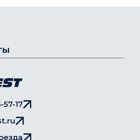
ты
-57-17
t.ru
оезда