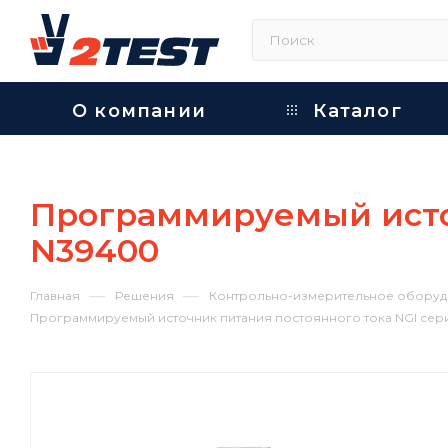
О компании
Каталог
Программируемый источ
N39400
—
—
Главная
Решения
Контрольно-измерительное оборуд
Программируемый источник питания постоянного тока NGI сер