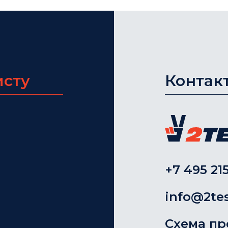
исту
Контак
+7 495 215
info@2tes
Схема пр