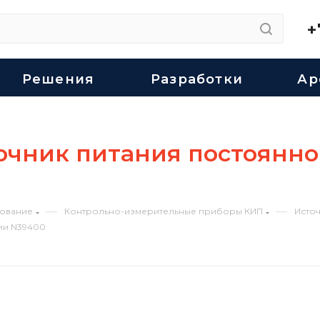
+
Решения
Разработки
Ар
ник питания постоянног
—
—
ование
Контрольно-измерительные приборы КИП
Исто
ии N39400