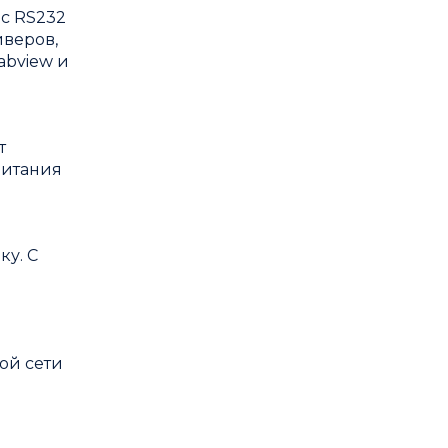
с RS232
йверов,
abview и
т
питания
у. С
ой сети