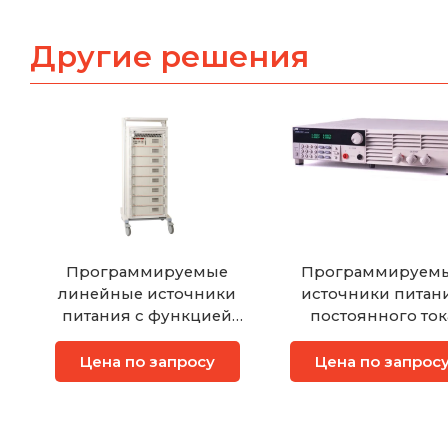
Другие решения
Программируемые
Программируем
линейные источники
источники питан
питания с функцией
постоянного ток
формирования
АКИП-1115, АКИП-11
сигнала произвольной
АКИП-1117, АКИП-1
Цена по запросу
Цена по запрос
формы серии
АКИП-1136H