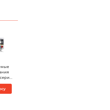
емые
ания
 серии
осу