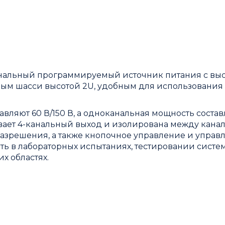
анальный программируемый источник питания с вы
ым шасси высотой 2U, удобным для использования
ляют 60 В/150 В, а одноканальная мощность состав
ивает 4-канальный выход и изолирована между кана
азрешения, а также кнопочное управление и управ
ть в лабораторных испытаниях, тестировании систе
х областях.