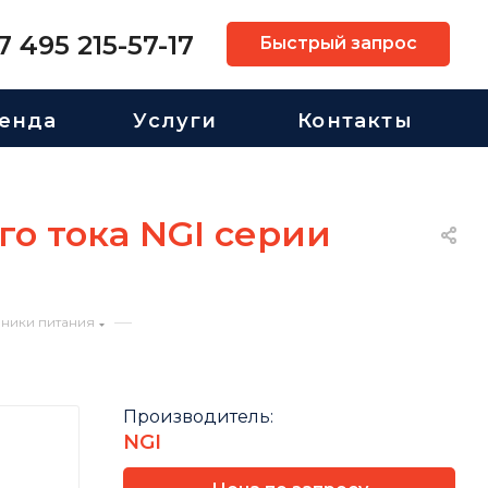
7 495 215-57-17
Быстрый запрос
енда
Услуги
Контакты
о тока NGI серии
—
чники питания
Производитель:
NGI