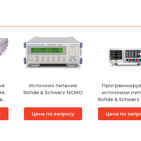
ые
Источник питания
Программиру
ия
Rohde & Schwarz NGMO
источники пит
а
Rohde & Schwarz
16,
NGE100B
118
у
Цена по запросу
Цена по запр