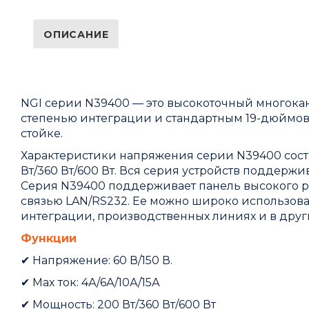
ОПИСАНИЕ
NGI серии N39400 — это высокоточный многок
степенью интеграции и стандартным 19-дюймов
стойке.
Характеристики напряжения серии N39400 состав
Вт/360 Вт/600 Вт. Вся серия устройств поддерж
Серия N39400 поддерживает панель высокого р
связью LAN/RS232. Ее можно широко использова
интеграции, производственных линиях и в други
Функции
✔
Напряжение: 60 В/150 В.
✔
Max ток: 4А/6А/10А/15А
✔
Мощность: 200 Вт/360 Вт/600 Вт