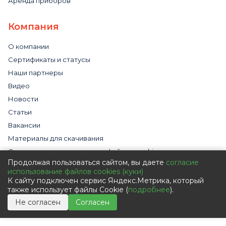
Аренда приборов
Компания
О компании
Сертификаты и статусы
Наши партнеры
Видео
Новости
Статьи
Вакансии
Материалы для скачивания
Cогласие на использование файлов cookies
Продолжая пользоваться сайтом, вы даете
согласие
Обработка персональных данных с помощью сервиса
использование файлов cookies (куки)
«Яндекс.Метрика»
К сайту подключен сервис Яндекс.Метрика, который
Политика в отношении обработки персональных данных
также использует файлы Cookie (
подробнее
).
Пользовательское соглашение
Не согласен
Согласен
Согласие на обработку персональных данных