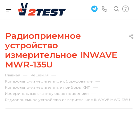
Радиоприемное
устройство
измерительное INWAVE
MWR-135U
—
—
Главная
Решения
—
Контрольно-измерительное оборудование
—
Контрольно-измерительные приборы КИП
—
Измерительные сканирующие приемники
Радиоприемное устройство измерительное INWAVE MWR-135U