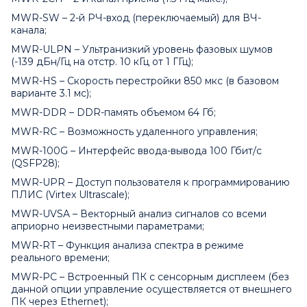
MWR-SW – 2-й РЧ-вход (переключаемый) для ВЧ-
канала;
MWR-ULPN – Ультранизкий уровень фазовых шумов
(-139 дБн/Гц на отстр. 10 кГц от 1 ГГц);
MWR-HS – Скорость перестройки 850 мкс (в базовом
варианте 3.1 мс);
MWR-DDR – DDR-память объемом 64 Гб;
MWR-RC – Возможность удаленного управления;
MWR-100G – Интерфейс ввода-вывода 100 Гбит/с
(QSFP28);
MWR-UPR – Доступ пользователя к программированию
ПЛИС (Virtex Ultrascale);
MWR-UVSA – Векторный анализ сигналов со всеми
априорно неизвестными параметрами;
MWR-RT – Функция анализа спектра в режиме
реального времени;
MWR-PC – Встроенный ПК с сенсорным дисплеем (без
данной опции управление осуществляется от внешнего
ПК через Ethernet);