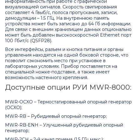
информативность при работе с графической
визуализацией сигналов. Скорость свипирования
составляет 4 Гвыб/с, полоса пропускания, записи,
демодуляции – 1.5 ГГц. На внутреннюю память
устройства может быть записано до 64 Гб информации.
Для связи с внешним хранилищем данных опционально
может быть добавлен высокоскоростной Ethernet порт
100 Гбит/с (QSFP28).
Все интерфейсы, разъем и кнопка питания и органы
управления находятся на одной боковой стороне, что
позволит сэкономить место при установке в
лабораторных условиях. Прибор поставляется на
специальной ножке-подставке, а также имеет
возможность настенного крепления.
Доступные опции РУИ MWR-8000:
MWR-OCXO – Термостатированный опорный генератор
(OCXO);
MWR-RB – Рубидиевый опорный генератор;
MWR-RB-ENH – Улучшенный рубидиевый опорный
генератор;
MWR-2CH – 2-й канал приема (1.5 ГГц макс.);