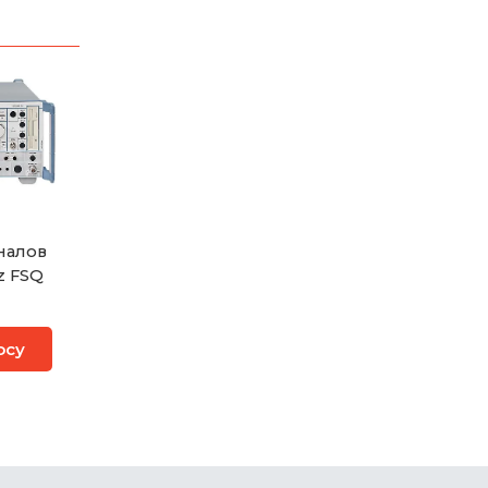
налов
z FSQ
осу