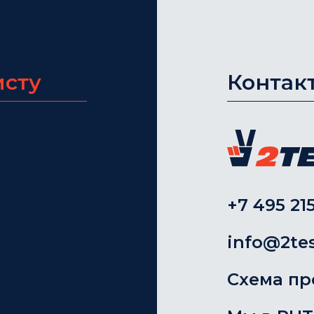
исту
Контак
+7 495 215
info@2tes
Схема пр