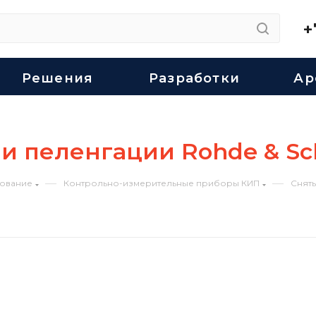
+
Решения
Разработки
Ар
 и пеленгации Rohde & S
—
—
ование
Контрольно-измерительные приборы КИП
Сняты