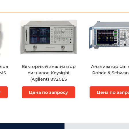
лов
Векторный анализатор
Анализатор сиг
HMS
сигналов Keysight
Rohde & Schwar
(Agilent) 8720ES
у
Цена по запросу
Цена по запр