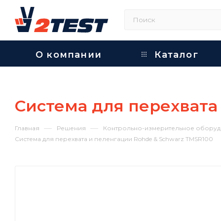
О компании
Каталог
Система для перехвата
—
—
Главная
Решения
Контрольно-измерительное оборуд
Система для перехвата и пеленгации Rohde & Schwarz TMSR100