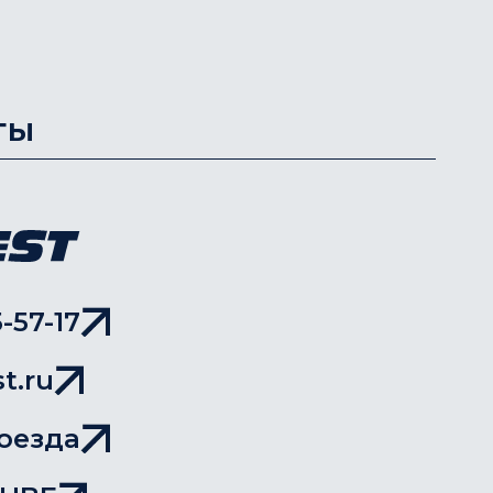
ты
-57-17
t.ru
оезда