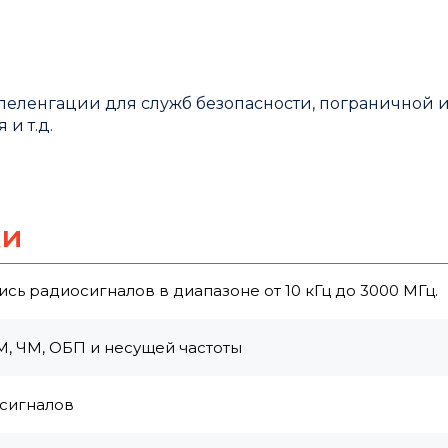
пеленгации для служб безопасности, пограничной 
и т.д.
ки
сь радиосигналов в диапазоне от 10 кГц до 3000 MГц.
, ЧM, ОБП и несущей частоты
 сигналов