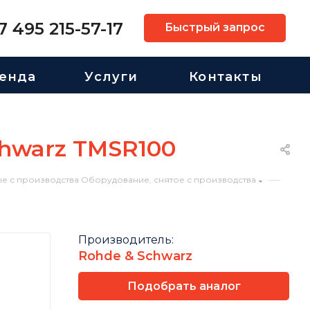
7 495 215-57-17
Быстрый запрос
енда
Услуги
Контакты
chwarz TMSR100
—
е с производства Оборудование, снятое с производства
Производитель:
Rohde & Schwarz
Подобрать аналог