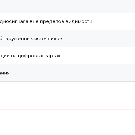
диосигнала вне пределов видимости
обнаруженных источников
ации на цифровых картах
ания