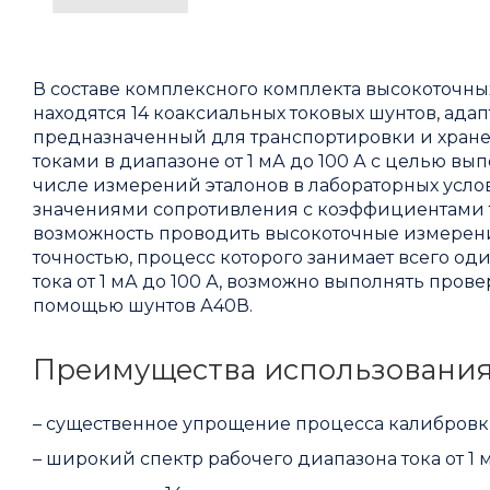
В составе комплексного комплекта высокоточны
находятся 14 коаксиальных токовых шунтов, ад
предназначенный для транспортировки и хране
токами в диапазоне от 1 мА до 100 А с целью в
числе измерений эталонов в лабораторных усл
значениями сопротивления с коэффициентами т
возможность проводить высокоточные измерения
точностью, процесс которого занимает всего од
тока от 1 мА до 100 А, возможно выполнять про
помощью шунтов А40В.
Преимущества использования
– существенное упрощение процесса калибровки
– широкий спектр рабочего диапазона тока от 1 м