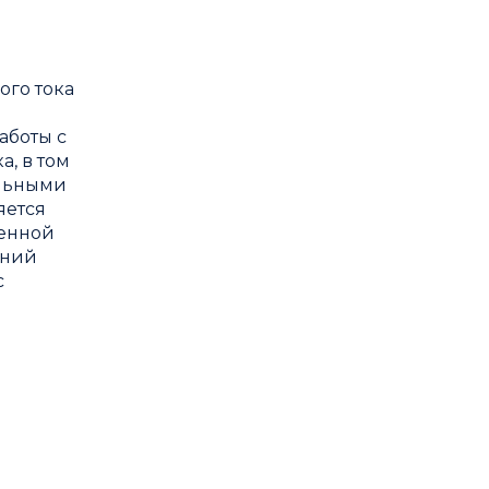
ого тока
аботы с
а, в том
ильными
яется
денной
ений
с