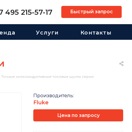
7 495 215-57-17
Быстрый запрос
енда
Услуги
Контакты
и
Точные низкоиндуктивные токовые шунты серии
Производитель:
Fluke
Цена по запросу