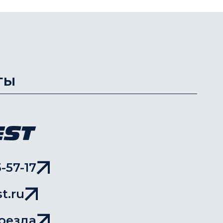
ты
-57-17
t.ru
оезда