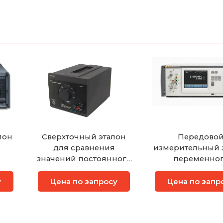
лон
Сверхточный эталон
Передово
для сравнения
измерительный 
значений постоянного
переменно
и переменного
напряжени
напряжения
у
Цена по запросу
Цена по запр