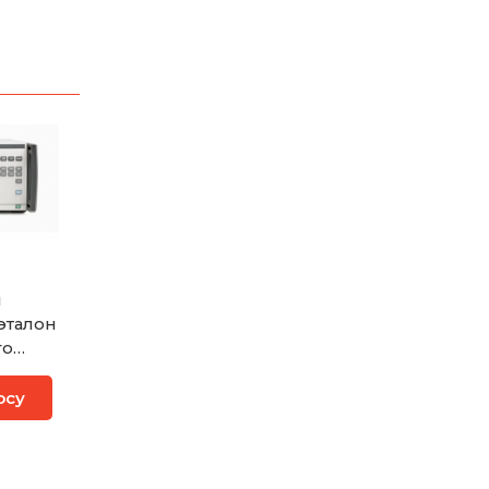
й
эталон
го
я
осу