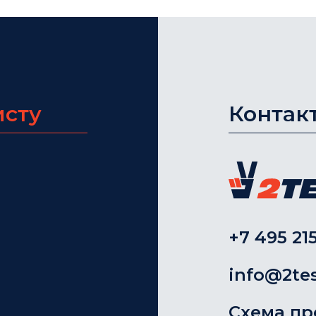
исту
Контак
+7 495 215
info@2tes
Схема пр