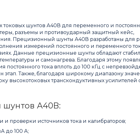
х токовых шунтов А40В для переменного и постоянн
аптеры, разъемы и противоударный защитный кейс,
ния. Прецизионный шунты А40В разработаны для р
ыполнения измерений постоянного и переменного ток
овиях. Данные прецизионные шунты обладают стаб
емпературы и самонагрева. Благодаря этому появл
 постоянного тока вплоть до 100 кГц с непревзой
ин этап. Также, благодаря широкому диапазону знач
верку высокотоковых транскондуктивных усилителей 
 шунтов А40В:
 и проверки источников тока и калибраторов;
А до 100 А;