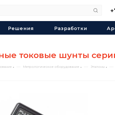
+
Решения
Разработки
Ар
ные токовые шунты сери
—
—
—
ование
Метрологическое оборудование
Эталоны