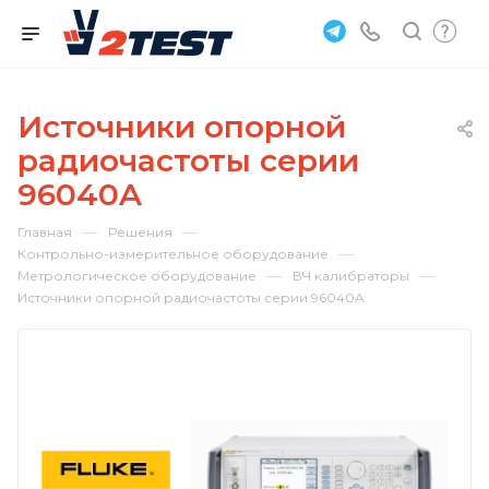
Источники опорной
радиочастоты серии
96040A
—
—
Главная
Решения
—
Контрольно-измерительное оборудование
—
—
Метрологическое оборудование
ВЧ калибраторы
Источники опорной радиочастоты серии 96040A