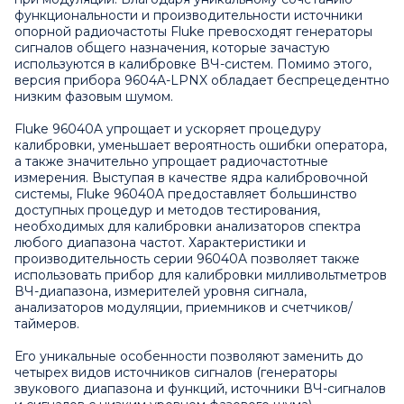
функциональности и производительности источники
опорной радиочастоты Fluke превосходят генераторы
сигналов общего назначения, которые зачастую
используются в калибровке ВЧ-систем. Помимо этого,
версия прибора 9604A-LPNX обладает беспрецедентно
низким фазовым шумом.
Fluke 96040A упрощает и ускоряет процедуру
калибровки, уменьшает вероятность ошибки оператора,
а также значительно упрощает радиочастотные
измерения. Выступая в качестве ядра калибровочной
системы, Fluke 96040A предоставляет большинство
доступных процедур и методов тестирования,
необходимых для калибровки анализаторов спектра
любого диапазона частот. Характеристики и
производительность серии 96040A позволяет также
использовать прибор для калибровки милливольтметров
ВЧ-диапазона, измерителей уровня сигнала,
анализаторов модуляции, приемников и счетчиков/
таймеров.
Его уникальные особенности позволяют заменить до
четырех видов источников сигналов (генераторы
звукового диапазона и функций, источники ВЧ-сигналов