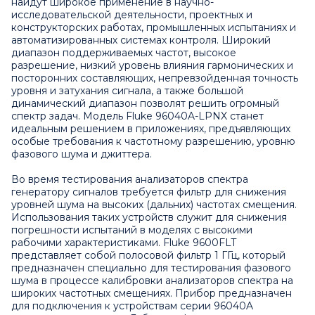
найдут широкое применение в научно-
исследовательской деятельности, проектных и
конструкторских работах, промышленных испытаниях и
автоматизированных системах контроля. Широкий
диапазон поддерживаемых частот, высокое
разрешение, низкий уровень влияния гармонических и
посторонних составляющих, непревзойденная точность
уровня и затухания сигнала, а также большой
динамический диапазон позволят решить огромный
спектр задач. Модель Fluke 96040A-LPNX станет
идеальным решением в приложениях, предъявляющих
особые требования к частотному разрешению, уровню
фазового шума и джиттера.
Во время тестирования анализаторов спектра
генератору сигналов требуется фильтр для снижения
уровней шума на высоких (дальних) частотах смещения.
Использования таких устройств служит для снижения
погрешности испытаний в моделях с высокими
рабочими характеристиками. Fluke 9600FLT
представляет собой полосовой фильтр 1 ГГц, который
предназначен специально для тестирования фазового
шума в процессе калибровки анализаторов спектра на
широких частотных смещениях. Прибор предназначен
для подключения к устройствам серии 96040A