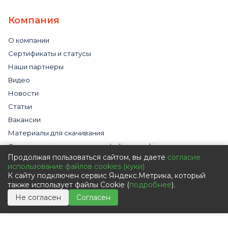
Компания
О компании
Сертификаты и статусы
Наши партнеры
Видео
Новости
Статьи
Вакансии
Материалы для скачивания
Cогласие на использование файлов cookies
Продолжая пользоваться сайтом, вы даете
согласие
Обработка персональных данных с помощью сервиса
использование файлов cookies (куки)
«Яндекс.Метрика»
К сайту подключен сервис Яндекс.Метрика, который
Политика в отношении обработки персональных данных
также использует файлы Cookie (
подробнее
).
Пользовательское соглашение
Не согласен
Согласен
Согласие на обработку персональных данных