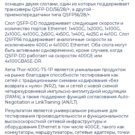
оснащен двумя слотами, один из которых поддерживает
трансиверы QSFP-DD/56/28/+, а другой -
приемопередатчики типа QSFP56/28/+.
Слот QSFP-DD поддерживает следующие скорости и
количество портов Ethernet: 1x400G, 1x200G, 1x100G,
2x100G, 4x100G, 2x50G, 4x50G, 1x40G, 4x25G и 4x10G. Слот
QSFP56 поддерживает аналогичные скорости за
исключением 400G и 4x100G Ethernet. Оба слота могут
быть активными одновременно, кроме случаев, когда
QSFP-DD работает на скоростях 400GE или
4x100GBASE-DR.
Xena Thor-400G-7S-1P является уникальным продуктом
на рынке благодаря способности тестирования как
сетей с традиционными схемами кодирования «без
возврата к нулю» (NRZ), так и сетей с новой схемой
четырехуровневой импульсно-амплитудной модуляции
(PAM4), а также поддержке функций согласования Auto-
Negotiation и LinkTraining (AN/LT).
Результатом является универсальное решение для
тестирования производительности и функциональности
высокоскоростной сетевой инфраструктуры и
оборудования Ethernet в том числе 400GE, такого как
коммутаторы, маршрутизаторы, сетевые адаптеры, точки