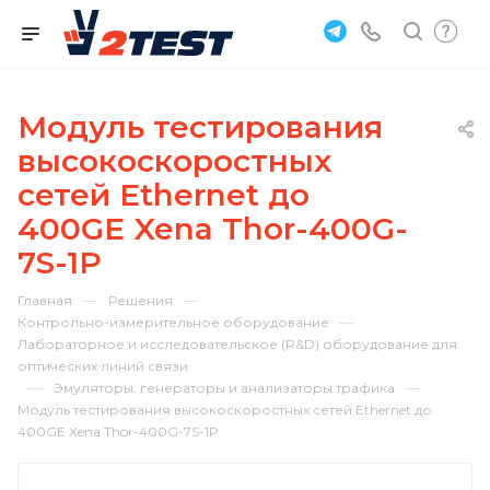
Модуль тестирования
высокоскоростных
сетей Ethernet до
400GE Xena Thor-400G-
7S-1P
—
—
Главная
Решения
—
Контрольно-измерительное оборудование
Лабораторное и исследовательское (R&D) оборудование для
оптических линий связи
—
—
Эмуляторы, генераторы и анализаторы трафика
Модуль тестирования высокоскоростных сетей Ethernet до
400GE Xena Thor-400G-7S-1P