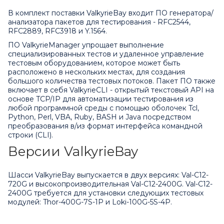
В комплект поставки ValkyrieBay входит ПО генератора/
анализатора пакетов для тестирования - RFC2544,
RFC2889, RFC3918 и Y.1564.
ПО ValkyrieManager упрощает выполнение
специализированных тестов и удаленное управление
тестовым оборудованием, которое может быть
расположено в нескольких местах, для создания
большого количества тестовых потоков. Пакет ПО также
включает в себя ValkyrieCLI - открытый текстовый API на
основе TCP/IP для автоматизации тестирования из
любой программной среды с помощью оболочек Tcl,
Python, Perl, VBA, Ruby, BASH и Java посредством
преобразования в/из формат интерфейса командной
строки (CLI).
Версии ValkyrieBay
Шасси ValkyrieBay выпускается в двух версиях: Val-C12-
720G и высокопроизводительная Val-C12-2400G. Val-C12-
2400G требуется для установки следующих тестовых
модулей:
Thor-400G-7S-1P
и Loki-100G-5S-4P.