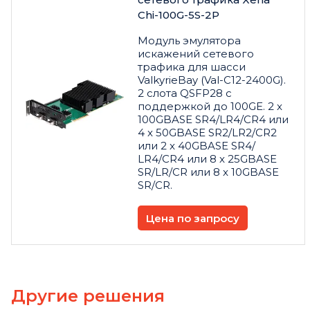
Chi-100G-5S-2P
Модуль эмулятора
искажений сетевого
трафика для шасси
ValkyrieBay (Val-C12-2400G).
2 слота QSFP28 с
поддержкой до 100GE. 2 x
100GBASE SR4/LR4/CR4 или
4 x 50GBASE SR2/LR2/CR2
или 2 x 40GBASE SR4/
LR4/CR4 или 8 x 25GBASE
SR/LR/CR или 8 x 10GBASE
SR/CR.
Цена по запросу
Другие решения