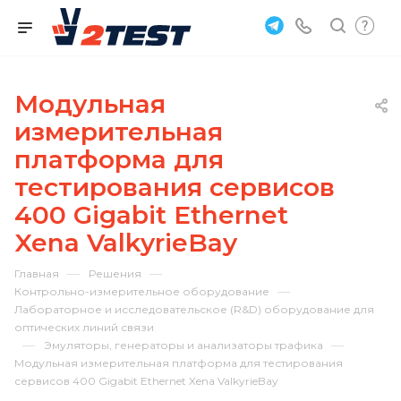
Модульная
измерительная
платформа для
тестирования сервисов
400 Gigabit Ethernet
Xena ValkyrieBay
—
—
Главная
Решения
—
Контрольно-измерительное оборудование
Лабораторное и исследовательское (R&D) оборудование для
оптических линий связи
—
—
Эмуляторы, генераторы и анализаторы трафика
Модульная измерительная платформа для тестирования
сервисов 400 Gigabit Ethernet Xena ValkyrieBay