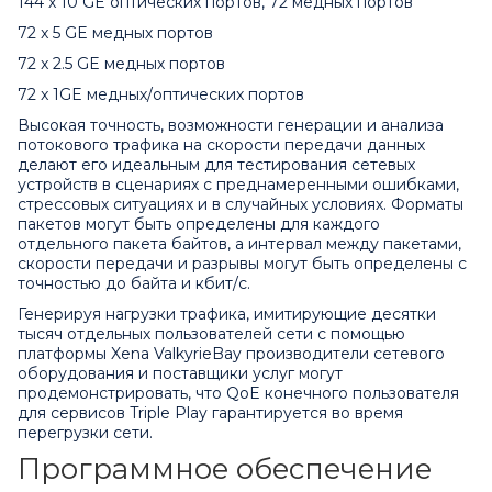
144 x 10 GE оптических портов, 72 медных портов
72 x 5 GE медных портов
72 x 2.5 GE медных портов
72 x 1GE медных/оптических портов
Высокая точность, возможности генерации и анализа
потокового трафика на скорости передачи данных
делают его идеальным для тестирования сетевых
устройств в сценариях с преднамеренными ошибками,
стрессовых ситуациях и в случайных условиях. Форматы
пакетов могут быть определены для каждого
отдельного пакета байтов, а интервал между пакетами,
скорости передачи и разрывы могут быть определены с
точностью до байта и кбит/с.
Генерируя нагрузки трафика, имитирующие десятки
тысяч отдельных пользователей сети с помощью
платформы Xena ValkyrieBay производители сетевого
оборудования и поставщики услуг могут
продемонстрировать, что QoE конечного пользователя
для сервисов Triple Play гарантируется во время
перегрузки сети.
Программное обеспечение