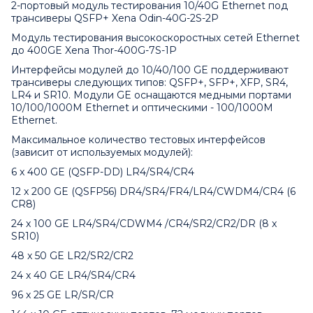
2-портовый модуль тестирования 10/40G Ethernet под
трансиверы QSFP+ Xena Odin-40G-2S-2P
Модуль тестирования высокоскоростных сетей Ethernet
до 400GE Xena Thor-400G-7S-1P
Интерфейсы модулей до 10/40/100 GE поддерживают
трансиверы следующих типов: QSFP+, SFP+, XFP, SR4,
LR4 и SR10. Модули GE оснащаются медными портами
10/100/1000M Ethernet и оптическими - 100/1000M
Ethernet.
Максимальное количество тестовых интерфейсов
(зависит от используемых модулей):
6 x 400 GE (QSFP-DD) LR4/SR4/CR4
12 x 200 GE (QSFP56) DR4/SR4/FR4/LR4/CWDM4/CR4 (6
CR8)
24 x 100 GE LR4/SR4/CDWM4 /CR4/SR2/CR2/DR (8 x
SR10)
48 x 50 GE LR2/SR2/CR2
24 x 40 GE LR4/SR4/CR4
96 x 25 GE LR/SR/CR