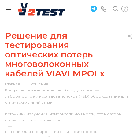
Решение для
тестирования
оптических потерь
многоволоконных
кабелей VIAVI MPOLx
—
—
Главная
Решения
—
Контрольно-измерительное оборудование
Лабораторное и исследовательское (R&D) оборудование для
оптических линий связи
—
Источники излучения, измерители мощности, аттенюаторы,
оптические переключатели
—
Решение для тестирования оптических потерь