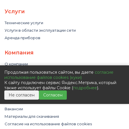
Услуги
Технические услуги
Услуги в области эксплуатации сети
Аренда приборов
Компания
О компании
Сертификаты и статусы
Продолжая пользоваться сайтом, вы даете
согласие
использование файлов cookies (куки)
Наши партнеры
К сайту подключен сервис Яндекс.Метрика, который
Видео
также использует файлы Cookie (
подробнее
).
Новости
Не согласен
Согласен
Статьи
Вакансии
Материалы для скачивания
Cогласие на использование файлов cookies