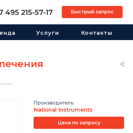
7 495 215-57-17
Быстрый запрос
енда
Услуги
Контакты
спечения
ечения
Производитель:
National Instruments
Цена по запросу