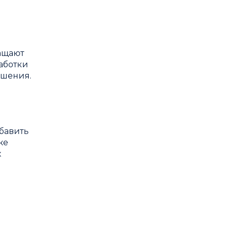
нащают
аботки
ешения.
бавить
же
х