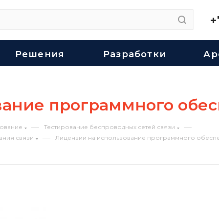
+
Решения
Разработки
Ар
вание программного обе
—
—
ование
Тестирование беспроводных сетей связи
—
ания связи
Лицензии на использование программного обесп