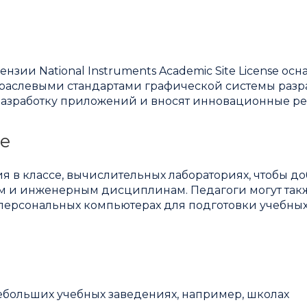
зии National Instruments Academic Site License ос
траслевыми стандартами графической системы разр
разработку приложений и вносят инновационные р
е
 в классе, вычислительных лабораториях, чтобы до
м и инженерным дисциплинам. Педагоги могут так
 персональных компьютерах для подготовки учебны
небольших учебных заведениях, например, школах