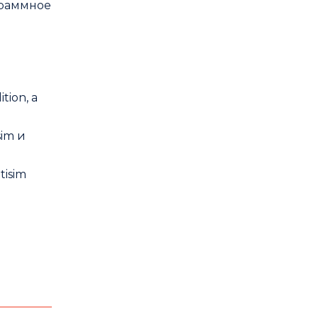
граммное
tion, а
im и
tisim