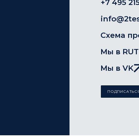
+7 495 215
info@2tes
Схема пр
Мы в RU
Мы в VK
ПОДПИСАТЬСЯ