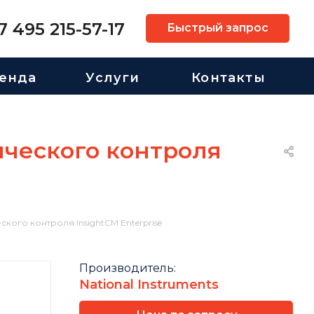
7 495 215-57-17
Быстрый запрос
енда
Услуги
Контакты
ического контроля
кого контроля InsightCM Enterprise
Производитель:
National Instruments