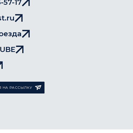
-57-17
t.ru
оезда
TUBE
 НА РАССЫЛКУ