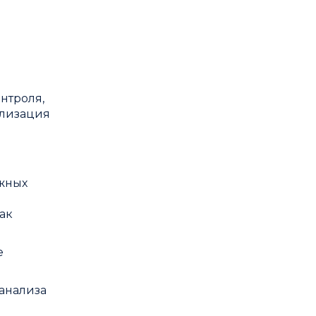
нтроля,
ализация
ажных
ак
е
анализа