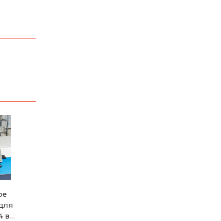
ое
для
4 в