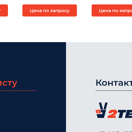
io
испытаний на ЭМС
системах 40
у
Цена по запросу
Цена по запр
исту
Контак