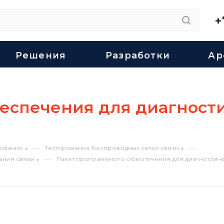
+
Решения
Разработки
Ар
еспечения для диагност
—
—
ование
Тестирование беспроводных сетей связи
—
ания связи
Пакет программного обеспечения для диагностичес