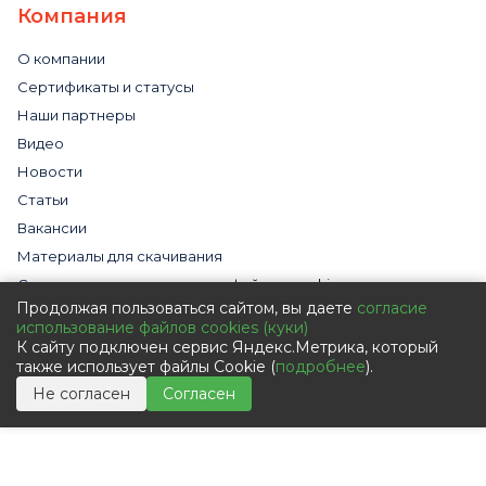
Компания
О компании
Сертификаты и статусы
Наши партнеры
Видео
Новости
Статьи
Вакансии
Материалы для скачивания
Cогласие на использование файлов cookies
Продолжая пользоваться сайтом, вы даете
согласие
Обработка персональных данных с помощью сервиса
использование файлов cookies (куки)
«Яндекс.Метрика»
К сайту подключен сервис Яндекс.Метрика, который
Политика в отношении обработки персональных данных
также использует файлы Cookie (
подробнее
).
Пользовательское соглашение
Не согласен
Согласен
Согласие на обработку персональных данных