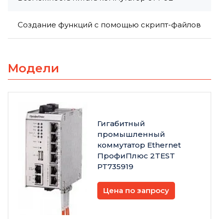
Создание функций с помощью скрипт-файлов
Модели
Гигабитный
промышленный
коммутатор Ethernet
ПрофиПлюс 2TEST
PT735919
Цена по запросу