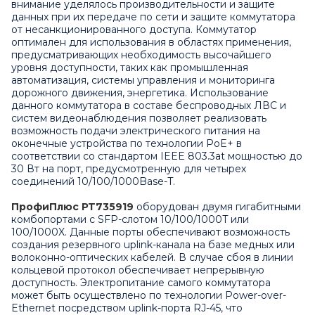
внимание уделялось производительности и защите
данных при их передаче по сети и защите коммутатора
от несанкционированного доступа. Коммутатор
оптимален для использования в областях применения,
предусматривающих необходимость высочайшего
уровня доступности, таких как промышленная
автоматизация, системы управления и мониторинга
дорожного движения, энергетика. Использование
данного коммутатора в составе беспроводных ЛВС и
систем видеонаблюдения позволяет реализовать
возможность подачи электрического питания на
оконечные устройства по технологии PoE+ в
соответствии со стандартом IEEE 803.3at мощностью до
30 Вт на порт, предусмотренную для четырех
соединений 10/100/1000Base-T.
ПрофиПлюс PT735919
оборудован двумя гигабитными
комбопортами с SFP-слотом 10/100/1000T или
100/1000X. Данные порты обеспечивают возможность
создания резервного uplink-канала на базе медных или
волоконно-оптических кабелей. В случае сбоя в линии
кольцевой протокол обеспечивает непрерывную
доступность. Электропитание самого коммутатора
может быть осуществлено по технологии Power-over-
Ethernet посредством uplink-порта RJ-45, что