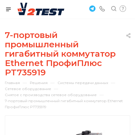
7-портовый
промышленный
гигабитный коммутатор
Ethernet ПрофиПлюс
PT735919
—
—
—
Главная
Решения
Системы передачи данных
—
Сетевое оборудование
—
Снятое с производства сетевое оборудование
7-портовый промышленный гигабитный коммутатор Ethernet
ПрофиПлюс PT735919