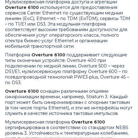
Мультисервисная платформа доступа и агрегации
Overture 6100
используется для предоставления
сервисов Carrier Ethernet по существующим медным
линиям (EoC), Ethernet – по TDM (EoTDM), сервисы TDM
– по T1/E1 или DS3. Эта модульная платформа
соответствует высоким требованиям доступности для
обеспечения услуг операторского класса, полного
спектра бизнес-услуг Ethernet и организации
мобильной транспортной сети.
Платформа
Overture 6100
поддерживает следующие
типы оконечных устройств:
Overture 400
при
подключении по медной линии,
Overture 500
– через
DS1/E1, мультисервисную платформу
Overture 600
– по
псевдопроводной технологий PWE3-plus, Overture 45 –
по DS3.
Overture 6100
оснащен различными опциями
синхронизации времени, например, Stratum 3. Каждый
порт может быть синхронизирован с опорным тактовым
(в том числе порты Ethernet), и эти же интерфейсы могут
служить в качестве источника тактовых импульсов.
Мультисервисная платформа
Overture 6100
сертифицирована в соответствии со стандартом NEBS
уровень 3. Устойчивость к температурным колебаниям,