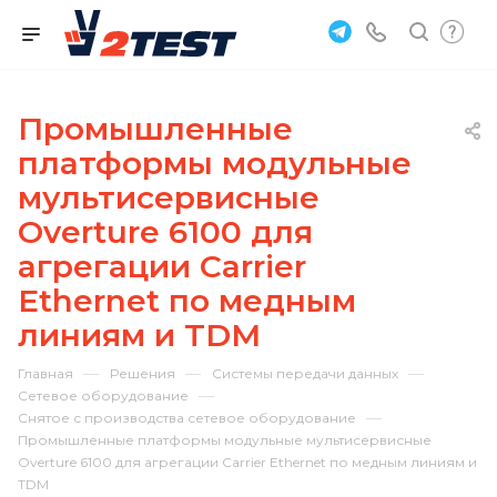
Промышленные
платформы модульные
мультисервисные
Overture 6100 для
агрегации Carrier
Ethernet по медным
линиям и TDM
—
—
—
Главная
Решения
Системы передачи данных
—
Сетевое оборудование
—
Снятое с производства сетевое оборудование
Промышленные платформы модульные мультисервисные
Overture 6100 для агрегации Carrier Ethernet по медным линиям и
TDM