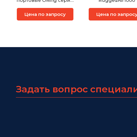
портовые ORing серии
RuggedAir1000
IES-3073GC
Цена по запросу
Цена по запрос
Задать вопрос специал