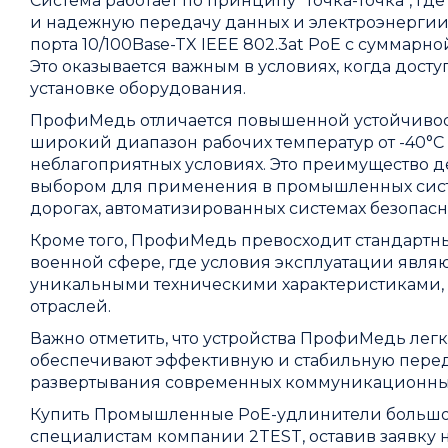
Система работает по принципу "точка-точка", г
и надежную передачу данных и электроэнергии.
порта 10/100Base-TX IEEE 802.3at PoE с суммарн
Это оказывается важным в условиях, когда досту
установке оборудования.
ПрофиМедь отличается повышенной устойчивос
широкий диапазон рабочих температур от -40°C
неблагоприятных условиях. Это преимущество
выбором для применения в промышленных сист
дорогах, автоматизированных системах безопасн
Кроме того, ПрофиМедь превосходит стандартн
военной сфере, где условия эксплуатации явля
уникальными техническими характеристиками, 
отраслей.
Важно отметить, что устройства ПрофиМедь легк
обеспечивают эффективную и стабильную перед
развертывания современных коммуникационных
Купить Промышленные PoE-удлинители большо
специалистам компании 2TEST, оставив заявку на 