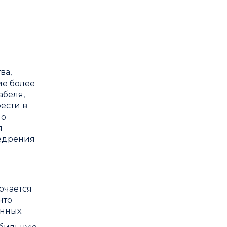
ва,
ие более
абеля,
ести в
мо
я
недрения
ючается
что
нных.