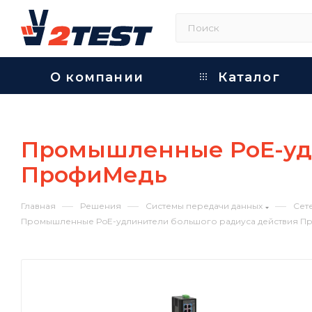
О компании
Каталог
Промышленные PoE-удл
ПрофиМедь
—
—
—
Главная
Решения
Системы передачи данных
Сет
Промышленные PoE-удлинители большого радиуса действия 