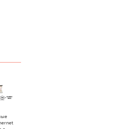
ные
hernet