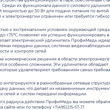
де устройства функционируют в паре, обеспечивая с
 Среди их функционала данного силового удлините
ой мощностью до 30 Вт для подачи питания по витой 
п к электроэнергии ограничен или требуется гибкос
тью к экстремальным условиям окружающей среды
 до +75°C позволяет им успешно функционировать в
 делает электрический удлинитель ПрофиМедь иде
емах передачи данных, системах видеонаблюдения
ости и контроля сетей.
ые коммерческие решения в области электроэнерге
ются особенно сложными. Эти удлинители обладают
которые удовлетворяют требованиям самых требов
о интегрируются в разнообразные сетевые структур
ачу данных, что делает их незаменимым инструмен
 сетей и систем передачи информации.
го радиуса действия ПрофиМедь вы можете обрат
сайте или по телефону +7(495)215-57-17.