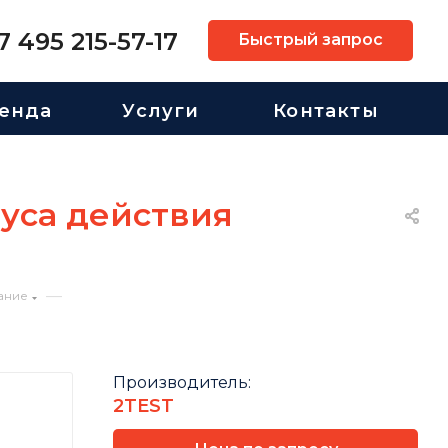
7 495 215-57-17
Быстрый запрос
енда
Услуги
Контакты
уса действия
—
ание
Производитель:
2TEST