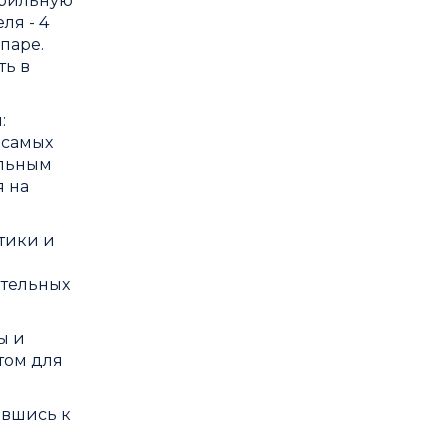
табильную
ля - 4
паре.
ть в
:
 самых
альным
 на
тики и
ательных
ы и
том для
ившись к