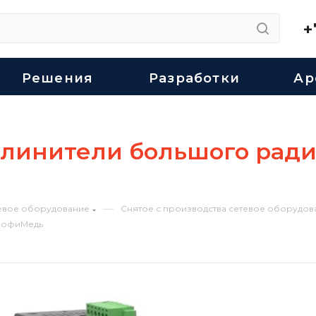
+
Решения
Разработки
Ар
инители большого ради
—
евое оборудование
Снятое с производства сетевое оборудов
ПрофиМедь